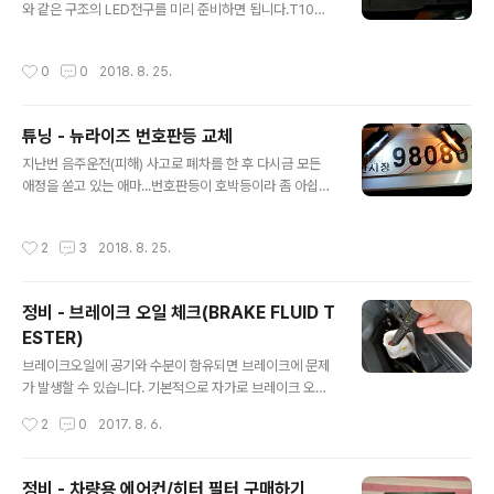
런식으로 분무기로 연결해 사용하면 됩니다. 위에 사진을
와 같은 구조의 LED전구를 미리 준비하면 됩니다.T10타
보시면 강하지도 않으면서 은은하게 광택을 주니 보기에도
입중 약간 큰것을 준비하고 교환해주면 됩니다. 칙칙한 순
좋습니다. ( 본 개봉기 및 사용기는 개인적인 사비를 탈탙
정 실내등 앞부분입니다. 뭔지 모르게 좀 그렇죠.. 거기에
작성시간
0
0
2018. 8. 25.
털어서 이곳 저곳에서 각종 포인트와..
원가절감과 온잦 욕을 먹었던 무드등도 없어져서 분위기가
좀 그렇네요.이제 부터 작업해 보기로 합니다.우선 일자 드
라이버나 리무버를 이용해서 실내등 사이드에 홈을 눌러
튜닝 - 뉴라이즈 번호판등 교체
벌려서 당기면 쏙 빠집니다.겁먹지 마시고 확 작업하시면
글 내용
됩니다. 그리고 엄지와 검지를 이용해서 전구를 힘있게 빼
지난번 음주운전(피해) 사고로 폐차를 한 후 다시금 모든
시면 됩니다. 안깨지니 걱정 마시고 잡아 빼시면 됩니다. 단
애정을 쏟고 있는 애마...번호판등이 호박등이라 좀 아쉽지
불끄고 작업하세요. 뜨겁습니다.그다음 위에 준비한 LED
만.. LED로 교체해 보기로 했다. 여기서 잠깐... 불법튜닝은
로 교환해 주면 됩니다. 밝기가 차이가 나는 것을 볼 수 있
법적인 문제가 있으나 현재 번호판등은 법적인 문제는 없
작성시간
2
3
2018. 8. 25.
습니다.어렵지 않으니 지금 당장 작..
으니 안심하시길..기존 LF는 아래와 같은 타입의 LED전구
로 교체가 가능했지만.. 현재 뉴라이즈는 규격이 틀리니 참
고 하시기 바랍니다. 기존과 차이점은 T10에서 일자형이
정비 - 브레이크 오일 체크(BRAKE FLUID T
라는거.. 구조상 T10의 경우 문제가 없으나 Led로 갈 경
ESTER)
우 문제가 생기니 참고하시기 바랍니다. 기존 T10전구의
글 내용
밝기와 불빛입니다. 좀 침침한 것 같죠.. 왼쪽이던 오른쪽이
브레이크오일에 공기와 수분이 함유되면 브레이크에 문제
던 끝부분을 보면 눌러서 빼는 구조로 되어 있으니 위와 같
가 발생할 수 있습니다. 기본적으로 자가로 브레이크 오일
이 일자 드라이버로 눌러서 앞쪽으로..
의 점도를 테스트하는 방법을 알려 드립니다.아래 테스터
작성시간
2
0
2017. 8. 6.
기를 이용하면 차량의 브레이크오일에 수분함량을 확인할
수 있으며, 교환주기도 알 수 있지요. 겉 포장은 이렇게 생
겼으며 그냥 두꺼운 펜형상을 하고 있습니다. 앞쪽은 브레
정비 - 차량용 에어컨/히터 필터 구매하기