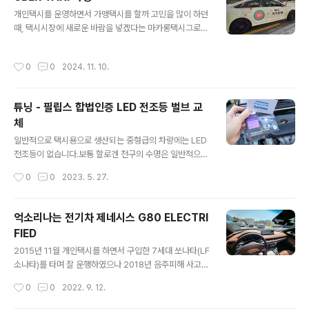
더구나 용량이 작은 배터리 문제로 나에겐 아니다 라는 생
글 내용
각이 더 들게 만들었다.2열 후석 모너터 뺀 풀옵션이다. 1
개인택시를 운영하면서 가맹택시를 할까 고민을 많이 하던
억131만원 후덜덜한 금액. 쏘나타 5대값. 헐.... 2025년
때, 택시시장에 새로운 바람을 넣겠다는 마카롱택시그로인
새로운 페이스리프트 신형을 알아보기도 했으나, 나에겐
해 많은 개인택시 및 법인택시가 가맹에 뛰어 들어 카카오
치명적인 단점 몇가지가 발목을 잡았다. - 13CM 길어진
T를 압설거라는 무리한 예측을 한적이 있다. 결론은, 시대
작성시간
0
0
2024. 11. 10.
롱휠베이스 말이 후륜조향이지..
에 너무 앞서간 나머지 힘을 잃고 좌초한 최초의 가맹이 된
샘이다.예약택시 및 깔끔한 외관과 함께 택시시장의 새로
운 패러다임을 만들려 노력은 많이 했으나경영진의 방만
튜닝 - 필립스 합법인증 LED 전조등 벌브 교
경영과 택시기사의 자질 문제로 수익성이 악화되고, 카카
체
오T의 점유율로 인한마케팅전략의 실패등 ... 아무튼 서론
글 내용
이 길었고 우버택시 가맹으로 가맹 전문 콜을 받게되면 수
일반적으로 택시용으로 생산되는 중형급의 차량에는 LED
익 및 이미지 개선에 도움이 될까 고민하다가맹을 하기로
전조등이 없습니다.보통 할로겐 전구의 수명은 일반적으로
맘 먹고 시작을 했다. 다행이 내겐 우버콜과 일명 길빵만이
25,000~30,000KM 주행후 전구수명이 다해서 교체를
작성시간
0
0
2023. 5. 27.
수익의 전부라가맹을 할 수 밖에... 수입도..
하곤 합니다.평상시 야간운전을 많이 하는 차량의 경우입
니다. 낮에만 운행하는 택시는 전구교체할 이유도 없습니
다. 요즘 전기차 및 대형택시들은 LED전조등이 기본이 되
억소리나는 전기차 제네시스 G80 ELECTRI
어 많이 밝고 수명도 깁니다.초기 투자로 소모품비가 절약
FIED
되는 경향이 있지요. 보통 전조등 벌브 교환과 크게 상이하
글 내용
지 않고, 다만 별도의 배선이 추가되거나 브라켓이 추가되
2015년 11월 개인택시를 하면서 구입한 7세대 쏘나타(LF
어 삽입하기에약간의 공간이 필요하니 이점은 참고하시기
소나타)를 타며 잘 운행하였으나 2018년 음주피해 사고로
바랍니다. ( 본 개봉기 및 사용기는 개인적인 사비를 탈
폐차를 하게되어 현재의 7세대 쏘나타(뉴라이즈)로 강제
작성시간
0
0
2022. 9. 12.
탙 털어서 이곳 저곳에서 각종 포인트와 손품을 팔아 구입
기변을 하였다. 폐차를 안했다면 2022년 11월에 만 7년
하였습니다. 참고 하시기 바랍니다. ) ..
이 되는 차라 슬슬 기변을 해야 할 때... 하지만 갑작스런 차