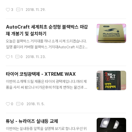
제가 있어 확인해 보니 밧데리액이 녹아 장비에 스며들어
구매할 수 있으며최대 장점은 내구성이 튼튼하다는 겁니
작성시간
3
1
2018. 11. 29.
이상증상을 일으켜 사망하게 되었습니다.수리비보다 새로
다. 생김새는 위 사진처럼 135개의 면발광 LED로 구성되
사는 것이 좋을것 같아 수리는 포기하였습니다.앞으로는
어 밝기도 밝으며 열을 분산해 열 또한 덜한..
건전지 타입은 가급적 피해야 할것 같네요. 에어포인트에
AutoCraft 세계최초 순정형 블랙박스 마감
서 나온 GPASS AP100제품입니다. 박스는 상대적으로
재 개봉기 및 설치하기
일반 블랙박스보다 큽니다. 어마어마하죠..색상이 두가지
글 내용
흰색,검정이 있는데 전 컬러풀하게 흰색을 선택했습니다.
오늘은 블랙박스 거치대를 하나 소개 시켜 드리겠습니다.
박스를 개봉하면 본체, 설명서, 거치대, USB케이블 정도
일명 룸미러 커버형 블랙박스 거치대AutoCraft 시즌2를
있습니다. 요렇게 생겼습니다. 약간 유선형으로 지갑크기
소개할까 합니다. 위 사진들은 설치한 모습이구요. 부득이
작성시간
1
0
2018. 11. 23.
정도 됩니다.상판에 태양열 충전판넬이 있습니다...
영상으로 남겨 봅니다.궁금한 사항은 제작사 홈페이지를
참고하시면 될것 같습니다. ( 본 개봉기 및 사용기는 개인적
인 사비를 탈탙 털어서 이곳 저곳에서 각종 포인트와 손품
타이어 코팅광택제 - XTREME WAX
을 팔아 구입하였습니다. 참고 하시기 바랍니다. ) 가 격 :
글 내용
이번에 소개해 드릴 제품은 타이어 광택제입니다.여러 제
제품별 차등 19,600원대 가 성 비 : 기존 네비게이션 설치
품을 사서 써 봤으나 비가온후에 허옇게 변하는 물건과 얼
시 위치 잡기가 힘든것을 간단히 룸미러에 연결해서 해결
마 안가고 수명을 다하는 제품등 다양하더군요.이번 제품
되는 제품입니다. 추가내용 : 여러가지 옵션이 있이며 일부
은 제가 주로 사용하는데 변색도 없고, 수명 또한 오래가고
제품은 설치시 난이도가 있으니 착오 없으시기 바랍니다.
작성시간
0
0
2018. 11. 5.
나름 쿼리티가 있어 알려 드립니다. (주)모터인코리아 에서
2018-11-22
제작한 익스트림왁스 타이어 코팅광택제 입니다.단순하게
1000ml 병에 분무기 형식입니다.전 배송료 절약 때문에
튜닝 - 뉴라이즈 실내등 교체
2개를 주문했죠. 성분 및 내용물 확인은 사진을 보시면 됩
글 내용
니다.뚜껑을 분리하면 1차 안전장치 캡이 되어 있지요. 이
이번에는 실내등중 앞쪽을 설명해 보기로 합니다.우선 위