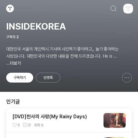
검색하기
티스토리
INSIDEKOREA
구독자
2
대한민국 서울의 개인택시 기사며 사진찍기 좋아하고,, 놀기 좋아하는
사람입니다. 대한민국의 다양한 내용을 전해 드리겠습니다. He is a
personal taxi driver from Seoul, Korea. He likes to take pic
...더보기
tures, and he likes to play. I will give you various contents
of Korea.
구독하기
방명록
신고하기 레이어
열기
인기글
[DVD]천사의 사랑(My Rainy Days)
0
0
조회
6