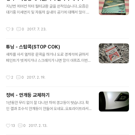
이크 오일 테스터기 라고 적혀 있네요. 뒷쪽은 주의사항과
글 내용
지난번 에어컨 히터 필터교환 글을 쓴적있습니다..요즘은
LED로 오일의 수분함양을 나타내는 부분이 있네요. 맨 좌
대기중 미세먼지 및 자동차 실내의 공기에 대해서 많이 불
측은 초기값이며 중간부붙까지는 양호한 상태이며 우측은
안하시죠.. 물론 실내에 공기 청정기를 설치해 두시는 것도
위험 수의라 교환의 의미를 나타냅니다. 앞부분의 뚜껑을
하나의 방법이지만.. 가격이나 중간 중간 필터 교환의 여유
열면 건전지 삽일을 할 수 있게끔 되어 있습니다. AAA건
작성시간
3
0
2017. 7. 23.
가 없는게사실입니다. 이번에 에어컨 필터를 대량 구매하
전지 1개가 들어 갑니다. 자 그러면 본격적으로 차량의 브
여 아는 지인들과 함께 자주 갈아 쓰기로 하였습니다.이에
레이크 오일상태를 확인할 차례입니다.차량 보닛..
순정품(?)과 비품을 비교하여 보았습니다. 참고 하시기 바
튜닝 - 스탑콕(STOP COK)
랍니다. 대한카필터 순정품입니다. 박스포장에 하나하나
글 내용
포장이 되어 있는것이 정품을 뜻하죠. 뼈속까지 순정품을
새차를 사서 옆차랑 문콕을 하거나 도로 경계석에 긁혀서
강조하는... 디자인을 잘 보시기 바랍니다. 그리고, 이것은
페인트가 벗겨지거나 스크래치가 나면 맘이 아프죠.이번에
7대의 차량에 들어갈 에어컨필터.. 오픈마켓에서 구매한
소개해 드릴 제품은 각이진 앞쪽 문을 열때 도로경계석이
벌크형 비품 입니다.4개에 8,500원 개당가격이 후덜덜...
나 옆차량의 문콕테러를 약간 방지 할 수 있는 순수 국내삭
작성시간
2
0
2017. 2. 19.
순정품을 몇개를 사는거야.....
제품 스톱콕(STOP COK)을 소개 합니다. 포장된 상태는
앞쪽 문용 2개가 세트입니다. 블랙,빨강,노랑,분홍,파랑,흰
색등... 색갈별로 있기 때문에 포인트로 해도 좋고 차량 색
정비 - 안개등 교체하기
과 동일하게해도 됩니다. 제품구성은 단순해서 고무형태의
글 내용
클립이 두개, 그리고 혹시나 해서 추가되어 있는 양면테잎
1년동안 무리 없이 잘 다니던 차에 경고등이 떳습니다. 확
이정도 입니다. 고무제품이라 양면테잎은 필요가 없을듯하
인 결과 조수석 안개등이 안들어 오네요..오토라이트라서
네요.. 세차할때 빼고 다시 붙이고 하면 되니까요. 문모서리
자주 사용해 그런것도 있지만, 방지턱이 많은 도심지역에
에 붙여놓은 모습입니다. 이래저래 포인트로도 좋습니다.
서는 자주 교체를 하곤 합니다.오늘은 LF SONATA안개
작성시간
13
0
2017. 2. 13.
밑밑한 앞문과 뒷문사이 입니다..
등(DRL아님)을 교체해 보겠습니다. 우선 준비물은 안개등
H8규격의 할로겐 안개등과 10mm복스 하나면 됩니다. 플