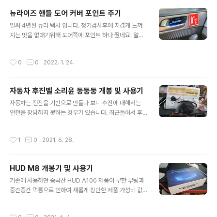
량 기변으로 내년 2월에 만 5년이 된다. 최근 급속도로 변
뉴라이즈 핸들 도어 커버 포인트 주기
하는 사회를 보면서 이제 직업도 없어지는 세상이 성큼 다
글 내용
벌써 4년된 뉴라 택시 입니다. 정기검사후에 지겹게 느껴
가올것 같은 예감이 든다. 개인적으로는 아직 멀었다고 생
지는 맛을 없애기위해 도어쪽에 포인트 하나 줬네요. 알리
각이 든다. 내년 2월 만 5년을 계기로 전기차로 갈지 아니
발 싼마이 커버지만 그냥 도어 안쪽홈에 드라이버로 제끼
면 1~2년 더 두고볼지 생각도 할겸 개인적으로 호감이가
고 양면테이프로 작업하면 끝. 팁이 있다면 겨울철에는 접
는 모델을 한번 시승하기로 했다. 현대의 프리미엄 브랜드
작성시간
0
0
2022. 1. 24.
착력이 떨어져 라이터로 열을 가하면 좀 수월 합니다. PS :
제네시스(창세기)에서 나온 중대형 세단 G80이다. 이 모
저부분 안빼도 됩니다. ㅎㅎㅎ 그냥 나중에 도어트림 탈거
델은 3번째 모델..
를 해보기 위해 되나 안되나 해 봤습니다. 2022-01-24 (
자동차 후진벨 소리윤 둥둥둥 개봉 및 사용기
본 개봉기 및 사용기는 개인적인 사비를 탈탙 털어서 이곳
글 내용
저곳에서 각종 포인트와 손품을 팔아 구입하였습니다. 참
자동차는 전진을 기반으로 만들다 보니 후진에 대해서는
고 하시기 바랍니다. ) 가 격 : 5천원선 가 성 비 : 도어쪽 포
안전을 장담하지 못하는 경우가 있습니다. 최근들어서 후
인트를 주기에는 만족한다. 추가내용 : 테두리가 거칠어 조
진 보조 장치가 생겨 후방카메라, 후방센서등이 설치가 됩
심해야한다..
니다.(차량옵션) 내연기관 차량은 엔진 시동이 걸려 있어서
작성시간
1
0
2021. 6. 28.
운행중임을 알 수 있습니다. 하지만 전기차가 많이 보급되
는 요즘에는 소리없이 운행 되는 차량이 많습니다. 이에 주
변에 "차량이 움직입니다"라고 소리로 알려주는 시스템이
HUD M8 개봉기 및 사용기
있습니다. 오늘은 이런 옵션을 적용시킨 "둥둥둥 소리윤"
글 내용
제품을 설치해 보기로 합니다. 제품구성은 본체, 케이블타
기존에 사용하던 중국산 HUD A100 제품이 무한 부팅과
이, 전원 연장선, 사용설명서등이 들어 있으며 설치시 어려
중간중간 먹통으로 인하여 새롭게 장만한 제품 가성비 값
움이 크게 없습니다. 우선 본체를 살펴 보면 약간 큰 블루투
이며 현재 알리에서 2만원 미만으로 구입할 수 있다. 제품
스 스피커와 비슷한 크기입니다. 4X7정도 사이즈? 그리고
설치는 간단하며 차량의 OBD에 연결하여 세팅을 하면 끝
작성시간