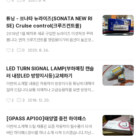
0
0
2021. 6. 4.
필수품은 아니지만 있으면 편한 무탈..
난다. 자세한 설치 정보는 영상을 참고 하시기 바랍니다. 나
름 가성비 좋고 간략하게 사용할 수 있는게 장점이다. http
s://youtu.be/dZBjG3hCN6A 2021-05-01
튜닝 - 쏘나타 뉴라이즈(SONATA NEW RI
SE) Crulse control(크루즈컨트롤)
글 내용
2018년 1월 폐차후 새로 구입한 뉴라이즈 이것저것 꾸며
봅니다. 먼저 크루즈컨트롤 영업용이기에 옵션이 높은것도
없습니다. 아울러 부품만 구매후 교체하면 됩니다. 앞서 LF
작성시간
2
0
2020. 8. 26.
sonata작업 하고 비슷합니다. 아마도 D컷 스티어링휠을
비교하면 될듯하네요. 작업은 앞에서 언급했기에 참고로
사진만 올립니다. https://blueconnor.tistory.com/14
LED TURN SIGNAL LAMP(부하매칭 캔슬
97 2018-02-19
러 내장LED 방향지시등)교체하기
글 내용
이번에 소개할 내용은 자동차의 방향지시등 튜닝에 대해서
알려 드립니다.보통 외제차나 고급승용차를 보면 방향지시
등 일명 깜빡이등이 LED로 되어 있어절도있게 움직이는
작성시간
2
3
2018. 12. 20.
것을 볼 수 있습니다. 일반적으로 교환할 경우 1:1로 교환하
면 되나 기존 전구의 저항값과 LED의 저항값이 틀려심하
게 깜빡거리거나 아니면 작동을 안하는 경우가 대부분입니
[GPASS AP100]태양열 충전 하이패스
다. 부하매칭 장비를 달 경우 엄청난 열로 인하여 전구에 손
글 내용
이번에 소개해 드릴 제품은 요즘 자동차의 필수품이 되어
상을 주거나 아니면 주변에 여러 제품을 사용해 보았으나
버린 하이패스장비를 하나 소개 시켜 드리겠습니다.지난번
이번에 소개해 드릴 제품을 추천해 드립니다.열도 그렇게
리뷰에도 있지만 나름 만족하고 사용을 하다 최근 들어 문
많이 안나고 부하매칭도 포함되어 있으며 나름 저렴하게