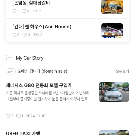
[돈암동]할매닭갈비
1
0
조회
5
[건대]앤 하우스(Ann House)
0
0
조회
3
My Car Story
분류 전체보기
주요 글 목록
도메인 팝니다.(domain sale)
모두보기
공지
제네시스 G80 전동화 모델 구입기
글 내용
기존 택시로 운행중인 쏘나타를 6년 6개월만에 기변하려
그전부터 준비중이던 전기차에 눈을 돌리게 되었다.연료비
절감, 환경문제, 여름철 더위, 각종 소모품 비용등... 물론 개
인적으로 차이는 있겠으나 2022년 5월 강동EV스테이션
작성시간
2
1
2024. 11. 10.
에서 시승을 하면서 전기차로 기변해야 한다는 생각을 가
지게 되었다.물론 아이오닉 시리즈를 생각 안한건 아니지
만, 차량 전고문제, 고질적인 싼마이재로로 인한 소음문제
UBER TAXI 가맹