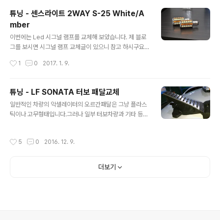
래쉬도 있으면 좋구요.LED로 교체할까 했지만... 그넘의 법
튜닝 - 센스라이트 2WAY S-25 White/A
땜시.. 4군대의 볼트를 제거하여야 합니다. 안개등쪽 범퍼
mber
에 2개가 있는데 아래쪽에 안개등 시작,끝 부분에 있으니
글 내용
찾기는 쉽습니다. 나머지 2개는 휀더 휠베이스쪽 아래 흙
이번에는 Led 시그널 램프를 교체해 보았습니다. 제 블로
받이 전면하단에 위치합니다. 준비한 10mm복스로 풀어
그를 보시면 시그널 램프 교체글이 있으니 참고 하시구요..
주면됩니다. 볼트 4개는 이렇게 생겼습니다. 하부세차좀
지난번 고려대학교에서의 접촉사고로 운전석 라이트를 교
작성시간
1
0
2017. 1. 9.
해야겠습니다... 염화칼슘때문에..
체한적이 있는데 나중에 시그널램프가 고장이나서 확인해
보니 아마도 사고충격으로 단선된것 같아 순정으로 연결해
서 사용중 맘에 안들어 이리저리 알아보던중 두가지색의 L
튜닝 - LF SONATA 터보 패달교체
ed 전구를 알아보았습니다. 비싸기는 하지만 오래가고 방
글 내용
일반적인 차량의 악셀레이터의 오르간패달은 그냥 플라스
력있는 움직임이 감성을 사로 잡습니다. 앞표지와 뒷표지
틱이나 고무형태입니다.그러나 일부 터보차량과 기타 등급
입니다. 그냥평범한듯한 포장이죠.. 안쪽엔 비닐포장된 시
이 있는 차량의 오르간패달은 크롬매탈이죠. 요것도 감성
그널램프 2개가 들어 있습니다.뽁뽁이라도 해주지... 아쉽
교체 할 수있습니다. 우선 순정부품 품번이고 이는 일반 타
네요... 측면의 센스라이트 마크가 보입니다. 2WAY라서
작성시간
5
0
2016. 12. 9.
입 교체용으로 커버만 씌우는 타입과는 틀립니다. 참고 하
더블타입입니다. 이것은 미등을 켰을때 모습이죠..이제품
시길.. 준비물은 10mm복스면 땡. 그리고 작업시 약간의
은 워닝캔슬러 내장형이라서 별도의 작업없이 그냥 교..
조명? 정도가 전부입니다. 우선 기본형의 오르간패달입니
더보기
다. 볼품없는 그냥 고무형태의 플라스틱 재질입니다. 가리
키는 곳의 뚜껑을 살짝 열면 볼트가 있습니다. 이것을 8m
m 복스로 풀어주면 됩니다. 두번째 위쪽에서 고정볼트가
있습니다. 마찬가지로 8mm 복스로 풀어주면 됩니다. 그
리고 최종적으로 악셀레이터의 정보를 전달해주는 연결잭