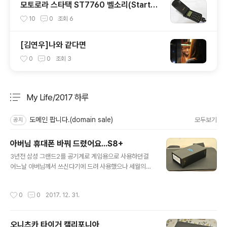
모토로라 스타택 ST7760 벨소리(Startec
bell)
10
0
조회
6
[김연우]나와 같다면
0
0
조회
3
My Life/2017 하루
분류 전체보기
주요 글 목록
도메인 팝니다.(domain sale)
모두보기
공지
아버님 휴대폰 바꿔 드렸어요...S8+
글 내용
3년전 삼성 그랜드2를 공기계로 게임용으로 사용하던걸
어느날 아버님께서 쓰신다기에 드려 사용했으나 세월의흐
름속에 기계자체의 오류와 함께... 용량 문제로 앱을 설치할
수 없어 새롭게 선물해 드리기로 했습니다. 인터넷 중고나
작성시간
0
0
2017. 12. 31.
라에서 이것저것 살피고... 직거래로 쿨하게 75만원에 구
입한 기계를 개봉해 보앗습니다. 유심커트기가 없어서 제
휴대폰 유심으로 테스트를 했더니 잘 되더군요... 박스는 보
오니츠카 타이거 캘리포니아