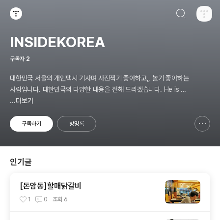
검색하기
티스토리
INSIDEKOREA
구독자
2
대한민국 서울의 개인택시 기사며 사진찍기 좋아하고,, 놀기 좋아하는
사람입니다. 대한민국의 다양한 내용을 전해 드리겠습니다. He is a
personal taxi driver from Seoul, Korea. He likes to take pic
...더보기
tures, and he likes to play. I will give you various contents
of Korea.
구독하기
방명록
신고하기 레이어
열기
인기글
[돈암동]할매닭갈비
1
0
조회
6