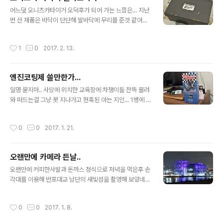
통 삼성제품의 박스형태이며 로고만 S8+ 로 써 있네요. 포
글 내용
장을 안뜻은 세제품이 맞구요.. 자가유통폰이아닌 SKT유
어느덧 오니츠카타이거 오덕후가 되어 가는 느낌은... 지난
통폰입니다. 박스포장내에 떡하니 위치한 요녀석 탐나네
번 산 제품은 바닥이 단단해 발바닥에 무리를 준것 같아서
요... 전 노트7FE라서 구성품은 본체, 설명서, 유심칩관련,
푹신한걸로 생일이라는 핑계로 득템....가벼워서 좋고... 살
이어폰, 충전기, C타입 젠더등등 입니다. 제 노터7FE와 비
짝 여름티가 나는데... 주변부 천부분은 싼마이 느낌? 201
작성시간
1
0
2017. 2. 13.
교한 모양이죠... 잘 사용..
7-02-12
엔진코팅제 쓸만한가...
글 내용
일명 묻지마.. 사당에 위치한 교육장에 차쟁이들 잔뜩 몰려
와 떠드는걸 그냥 못 지나가고 현혹된 아는 지인... 1병에 1
8,000원이라는 거금을 들여 구입하시고,,, 친절히 저보고
써 보라고 해서 오일교환시 첨가해서 6천넘게 타면서 느낀
작성시간
0
0
2017. 1. 21.
점... 돈이 아깝다 입니다.요즘차 엔진 만드는 기술 많이 좋
아진게 사실이지만,,, 현기차의 세타2엔진의 문제점이 있
으니 좋다고 말은 못 하겠죠,,,그러나 예전 엔진에 비해서
오랜만에 카메라 든날..
많이 좋아진건 사실... 아직도 동네 약장사 말 들어가면서
글 내용
물건사고.. 서커스 공연 보면서 물건사고... 노인네들 귀현
오랜만에 커피한사발과 돈까스 정식으로 저녁을 먹은후 손
혹해서 물건 사게 만드는 상술... 차라리 그 돈으로 순정오
각대를 이용해 반포대교 남단의 새빛섬을 촬영해 보았네
일 한번 더 갈겠습니다. 좋아진게 없네요.. 물론 차가 말을
요.강바람이 춥네요... 역시 삼각대가 있어야 좋은 사진을
못하니...후기혔습니다..담부턴 엔진오일 교환권 1회 달라
찍을 수 있을 터인디... 2017-01-08
작성시간
0
0
2017. 1. 8.
해야 ..