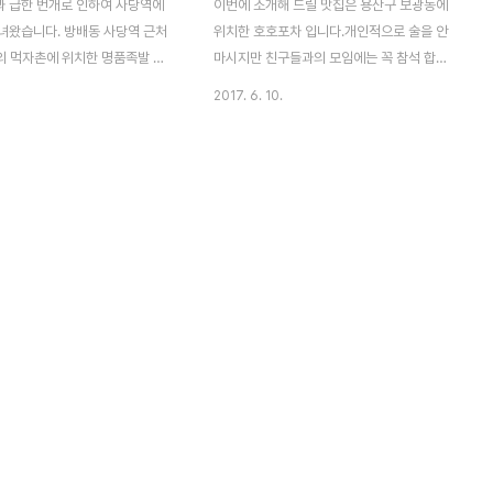
 급한 번개로 인하여 사당역에
이번에 소개해 드릴 맛집은 용산구 보광동에
녀왔습니다. 방배동 사당역 근처
위치한 호호포차 입니다.개인적으로 술을 안
의 먹자촌에 위치한 명품족발 전
마시지만 친구들과의 모임에는 꼭 참석 합니
..어리굴젓과 같이 먹을 수 있는
다.간단하게 맥주에 먹태를 하시거나 아니면
2017. 6. 10.
. 이곳만의 특색은 굴젓과함께
푸짐하게 아무거나로 배를 채우시면 좋습니
는 것이죠.. 보통은 콩나물국이지
다.가끔은 마시고 싶다는 생각이 굴둑 같네
특이하게 탕이 나옵니다. 나가사끼
요... 먹태 사진입니다... 먹음직 스럽죠... 훈제
고 할까요? 기본찬중에 양배추
치킨 입니다. 오븐에 구워서 담백하고... 튀김
에 올린것이 빠졋습니다. 야들야
가루없고 기름기가 적어서 좋습니다. 뭘 먹을
함께 막국수를 먹어도 좋구요..
지 고민이시라면 "아무거나" 를 추천합니다...
많은것이 아니지만 중싸이즈면 4
치킨, 과일, 골뱅이소면 밥대신 든든합니다.
약간 모자랄 수 있습니다. 참고
안주만 봐도 배가 부른듯합니다. 축구나 야구
니다. 쟁반국수는 특이한 그릇에
같은 스포츠 경기를 보면서 친구들과 응원을
내부도 깔끔하고 나름 분위기 있
하며 마시는 맥주와 먹태... 생각만해도 좋습
마다 충전기가 비치되어 있고, 배
니다. 그리고 사장님이 여자사장님이시고 미
님센스^^ 맛나게 먹었습니다. 인
인이십니다... ㅋㅋ위치는 보광동 버스종점에
이것저것 다 ..
서 우회전(새..