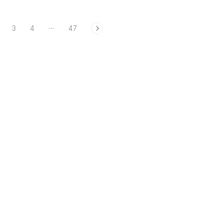
3
4
···
47