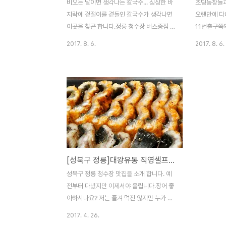
비오는 날이면 생각나는 칼국수... 싱싱한 바
초딩동창들과
지락에 겉절이를 곁들인 칼국수가 생각나면
오랜만에 다
이곳을 찾곤 합니다.정릉 청수장 버스종점 부
11번출구쪽
근에 위치한 이곳은 조미료를 사용안하는 무
문점 여진족.
2017. 8. 6.
2017. 8. 6.
첨가 국수집입니다. 근처 및 입소문이 자자하
족발집입니다
죠...그렇다고 줄서서 먹는건 아니구요. 점심
탕이 나온다
시간은 붐빕니다. 간단한 차림에 알맞은 양과
만 이곳은 
신선한 재료를 사용해 요리한 국수들을 맛보
짬뽕국물이라
실 수 있습니다.메뉴는 국수... 등산후에 내려
썰어서 소스
와서 먹어도 좋고, 저처럼 가끔 들러도 좋습
들한 족발과 
니다.매주 수요일 휴무이니 꼭 기억하시기 바
양은 그리 
랍니다. ㅁ 맛 5ㅁ 친 절 5ㅁ 청 결 4 매우만
명이 먹기엔 
족 5, 만족 4, 보통 3, 미흡 2, 매우미흡 1( 지
하시기 바랍
[성북구 정릉]대왕유통 직영셀프민물장어
극히 개인적인 사견입니다. 참고만 하시기 바
나오네요.. 
랍니다. ) 2017-06-30
네요.. 좌석
성북구 정릉 청수장 맛집을 소개 합니다. 예
려하는 사장
전부터 다녔지만 이제서야 올립니다.장어 좋
원이 많으면 
아하시나요? 저는 즐겨 먹진 않지만 누가 사
주면 먹습니다 ㅋㅋㅋ. 1층의 좌석은 2~3명
2017. 4. 26.
이서 드시면 되고, 2층은 단체석이 완비되어