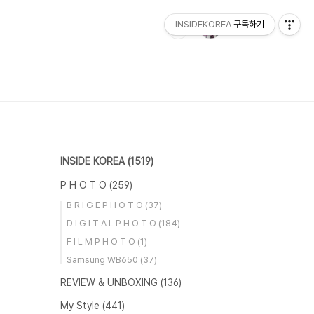
INSIDEKOREA
구독하기
INSIDE KOREA
(1519)
P H O T O
(259)
B R I G E P H O T O
(37)
D I G I T A L P H O T O
(184)
F I L M P H O T O
(1)
Samsung WB650
(37)
REVIEW & UNBOXING
(136)
My Style
(441)