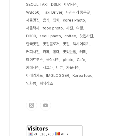
SEOUL TAXI
DSLR
야경사진
WB650
Taxi Driver
사진찍기 좋은곳
서울맛집
음식
영화
Korea Photo
서울택시
food photo
사진
여행
D300
seoul photo
coffee
맛집사진
한국맛집
맛집블로거
맛집
택시이야기
커피사진
카페
홍대
맛있는집
커피
데이트코스
음식사진
photo
Cafe
카페사진
시그마
니콘
가을사진
아메리카노
IMGLOGGER
Korea food
영화평
회식장소