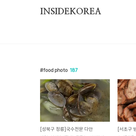
본문 바로가기
INSIDEKOREA
food photo
187
[성북구 정릉]국수전문 다안