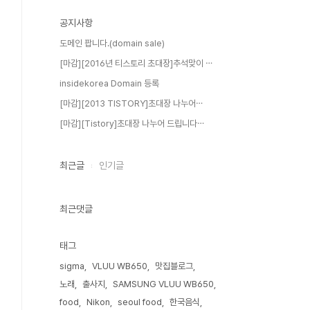
공지사항
도메인 팝니다.(domain sale)
[마감][2016년 티스토리 초대장]추석맞이 ⋯
insidekorea Domain 등록
[마감][2013 TISTORY]초대장 나누어⋯
[마감][Tistory]초대장 나누어 드립니다⋯
최근글
인기글
최근댓글
태그
sigma
VLUU WB650
맛집블로그
노래
출사지
SAMSUNG VLUU WB650
food
Nikon
seoul food
한국음식