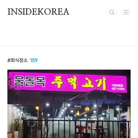
본문 바로가기
INSIDEKOREA
회식장소
159