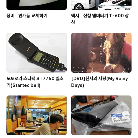
정비 - 안개등 교체하기
택시 - 신형 앱미터기 T-600 장
착
모토로라 스타택 ST7760 벨소
[DVD]천사의 사랑(My Rainy
리(Startec bell)
Days)