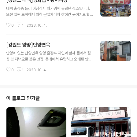
[강원도 태백]영화집 - 황지시장
요. ㅁ 맛 4 ㅁ 친 절 4 ㅁ 청 결 3 매우만족 5, 만족 4, 보통
글 내용
3, 미흡 2, 매우미흡 1 ( 지극히 개인적인 사견입니다. 참고
태백 출장중 들러 아침식사 하기위해 들렀던 장소입니다.
만 하시기 바랍니다. ) 2022-10-23
오전 일찍 도착해서 아침 문열자마자 찾아간 곳이기도 합
니다. 보통 소머리국밥과는 약간 차원이 틀린 이곳만의 특
0
1
2023. 10. 4.
성을 살린 맛입니다. 정갈한 반찬과 다정하신 사장님내외
분 평일에 조용한 시장분위기... 시간내서 다시한번 가고싶
은 곳입니다. ㅁ 맛 5 ㅁ 친 절 5 ㅁ 청 결 4 매우만족 5, 만
[강원도 양양]단양면옥
족 4, 보통 3, 미흡 2, 매우미흡 1 ( 지극히 개인적인 사견
글 내용
입니다. 참고만 하시기 바랍니다. ) 2023-07-06
단양에 없는 단양면옥 양양 출장후 지인과 함께 들러서 점
심 겸 저녁으로 찾은 맛집. 동네에서 유명하고 오래된 맛집
이라 찾아가봅니다. 주변 주차장은 만원이라 대중교통 이
0
1
2023. 10. 4.
용하시라 부탁드립니다. 숙성된 가자미회에 비빔막국수 거
기에 수육을 덤으로 들길수 있으니 취향대로 드시면 될것
같습니다. ㅁ 맛 5 ㅁ 친 절 5 ㅁ 청 결 4 매우만족 5, 만족
4, 보통 3, 미흡 2, 매우미흡 1 ( 지극히 개인적인 사견입니
다. 참고만 하시기 바랍니다. ) 2023-07-06
이 블로그 인기글