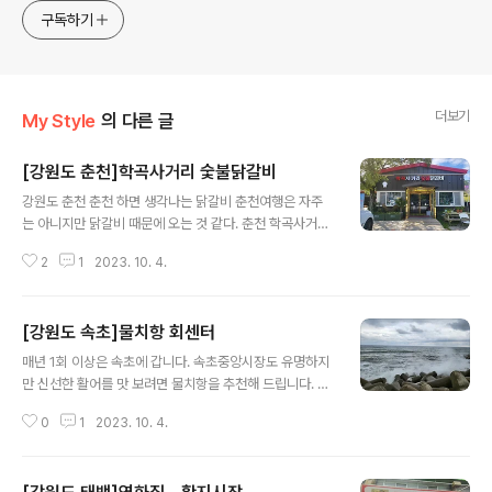
play. I will give you various contents of Korea.
구독하기
더보기
My Style
의 다른 글
[강원도 춘천]학곡사거리 숯불닭갈비
글 내용
강원도 춘천 춘천 하면 생각나는 닭갈비 춘천여행은 자주
는 아니지만 닭갈비 때문에 오는 것 같다. 춘천 학곡사거리
에 위치한 어마무시한 크기의 닭갈비집 한쪽은 숯불닭갈비
2
1
2023. 10. 4.
용, 반대편은 일반 닭갈비용 한곳에서 두가지를 선택하기
힘든게 아쉽기만 하다. 여느 닭갈비집과 동일하며 양도 적
당하다. 마지막은 역시 밥을 볶아 먹어야 제맛이다. ㅁ 맛 5
[강원도 속초]물치항 회센터
ㅁ 친 절 5 ㅁ 청 결 5 매우만족 5, 만족 4, 보통 3, 미흡 2,
글 내용
매우미흡 1 ( 지극히 개인적인 사견입니다. 참고만 하시기
매년 1회 이상은 속초에 갑니다. 속초중앙시장도 유명하지
바랍니다. ) 2023-09-05
만 신선한 활어를 맛 보려면 물치항을 추천해 드립니다. 다
른곳은 너무 바가지가 심한듯 합니다. 물치항회센터는 주
0
1
2023. 10. 4.
차장도 크고 가게도 다양해서 원하는 곳에서 식사를 하시
면 됩니다. 딱히 어느집을 추천해 드리지는 않습니다. 3~4
명이 먹기에도 가격이 좋고 서울에서 먹는 느낌이 들더군