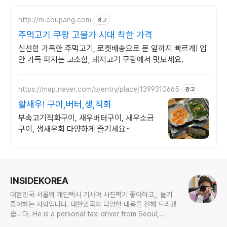
http://m.coupang.com
광고
주먹고기 쿠팡 고물가 시대 착한 가격
신선함 가득한 주먹고기, 로켓배송으로 문 앞까지 빠르게! 입
안 가득 퍼지는 고소함, 돼지고기 쿠팡에서 맛보세요.
https://map.naver.com/p/entry/place/1399310665
광고
활새우! 구이,버터,생,직화
부속고기직화구이, 새우버터구이, 새우소금
구이, 생새우회 다양하게 즐기세요~
로그 정보
INSIDEKOREA
대한민국 서울의 개인택시 기사며 사진찍기 좋아하고,, 놀기
좋아하는 사람입니다. 대한민국의 다양한 내용을 전해 드리겠
습니다. He is a personal taxi driver from Seoul,
Korea. He likes to take pictures, and he likes to