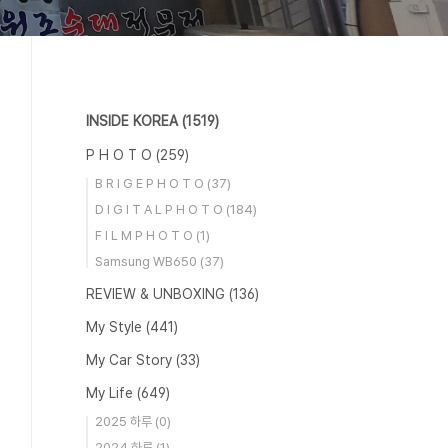
INSIDE KOREA
(1519)
P H O T O
(259)
B R I G E P H O T O
(37)
D I G I T A L P H O T O
(184)
F I L M P H O T O
(1)
Samsung WB650
(37)
REVIEW & UNBOXING
(136)
My Style
(441)
My Car Story
(33)
My Life
(649)
2025 하루
(0)
2024 하루
(1)