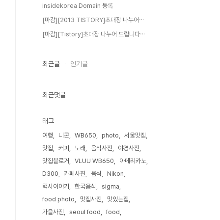
insidekorea Domain 등록
[마감][2013 TISTORY]초대장 나누어⋯
[마감][Tistory]초대장 나누어 드립니다⋯
최근글
인기글
최근댓글
태그
여행
니콘
WB650
photo
서울맛집
맛집
커피
노래
음식사진
야경사진
맛집블로거
VLUU WB650
아메리카노
D300
카페사진
음식
Nikon
택시이야기
한국음식
sigma
food photo
맛집사진
맛있는집
가을사진
seoul food
food