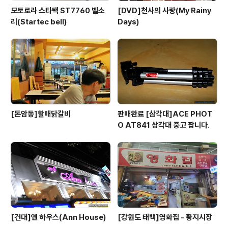
모토로라 스타택 ST7760 벨소
[DVD]천사의 사랑(My Rainy
리(Startec bell)
Days)
[돈암동]할매닭갈비
판매완료 [삼각대]ACE PHOT
O AT841 삼각대 중고 팝니다.
[건대]앤 하우스(Ann House)
[강원도 태백]영화집 - 황지시장