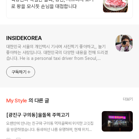
로 왕을 모시듯 손님을 대접합니다
로그 정보
INSIDEKOREA
대한민국 서울의 개인택시 기사며 사진찍기 좋아하고,, 놀기
좋아하는 사람입니다. 대한민국의 다양한 내용을 전해 드리겠
습니다. He is a personal taxi driver from Seoul,
Korea. He likes to take pictures, and he likes to
play. I will give you various contents of Korea.
구독하기
더보기
My Style
의 다른 글
[광진구 구의동]울돌목 주먹고기
글 내용
오랜만에 만나는 친구와 구의동 먹자골목에 위치한 고깃집
을 방문하였습니다. 동네에선 나름 유명하며, 현재 위치한
곳으로 이전을 한 가게입니다. 돼지고기 부속 및 깔끔한 내