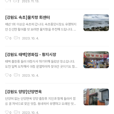
1
2
2023. 11. 13.
부와 반찬류 그리고 다정스럽고 친절한 분들과 함께 좋은
자리였네요. 주말엔 손님들 많고 늦게 도착하면 줄을서서
대기할 정도 입니다. 전 보통 평일에 움직이는 체질이라서
[강원도 속초]물치항 회센터
(자유로운 영혼) 부담없이 찾아갔습니다. 올만에 먹어보는
글 내용
부속고기와 특유의 된장찌개 그리고 마지막에 먹는 돼지껍
매년 1회 이상은 속초에 갑니다. 속초중앙시장도 유명하지
데기... 오랜만에 친구와 술한잔 하며 추억을 이야기 해 보
만 신선한 활어를 맛 보려면 물치항을 추천해 드립니다. 다
았습니다. 2023-10-30 ㅁ 맛 5 ㅁ 친 절 5 ㅁ 청 결 5 매
른곳은 너무 바가지가 심한듯 합니다. 물치항회센터는 주
우만족 5, 만족 4, 보통 3, 미흡 2, 매우미흡 1 ( 지극히 개
0
1
2023. 10. 4.
차장도 크고 가게도 다양해서 원하는 곳에서 식사를 하시
인적인 사견입니다. 참고만 하시기 바랍니다. )
면 됩니다. 딱히 어느집을 추천해 드리지는 않습니다. 3~4
명이 먹기에도 가격이 좋고 서울에서 먹는 느낌이 들더군
[강원도 태백]영화집 - 황지시장
요. ㅁ 맛 4 ㅁ 친 절 4 ㅁ 청 결 3 매우만족 5, 만족 4, 보통
글 내용
3, 미흡 2, 매우미흡 1 ( 지극히 개인적인 사견입니다. 참고
태백 출장중 들러 아침식사 하기위해 들렀던 장소입니다.
만 하시기 바랍니다. ) 2022-10-23
오전 일찍 도착해서 아침 문열자마자 찾아간 곳이기도 합
니다. 보통 소머리국밥과는 약간 차원이 틀린 이곳만의 특
0
1
2023. 10. 4.
성을 살린 맛입니다. 정갈한 반찬과 다정하신 사장님내외
분 평일에 조용한 시장분위기... 시간내서 다시한번 가고싶
은 곳입니다. ㅁ 맛 5 ㅁ 친 절 5 ㅁ 청 결 4 매우만족 5, 만
[강원도 양양]단양면옥
족 4, 보통 3, 미흡 2, 매우미흡 1 ( 지극히 개인적인 사견
글 내용
입니다. 참고만 하시기 바랍니다. ) 2023-07-06
단양에 없는 단양면옥 양양 출장후 지인과 함께 들러서 점
심 겸 저녁으로 찾은 맛집. 동네에서 유명하고 오래된 맛집
이라 찾아가봅니다. 주변 주차장은 만원이라 대중교통 이
0
1
2023. 10. 4.
용하시라 부탁드립니다. 숙성된 가자미회에 비빔막국수 거