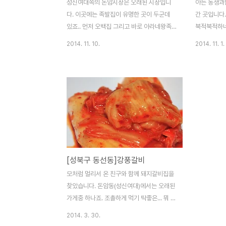
성신여대쪽의 돈암시장은 오래된 시장입니
아는 동생과
다. 이곳에는 족발집이 유명한 곳이 두군데
간 곳입니다
있죠.. 먼저 오백집 그리고 바로 아라네왕족
북적북적하네
발보쌈집입니다. 친구들과의 모임 장소로 이
상추에 싸먹는
2014. 11. 10.
2014. 11. 1.
곳을 정하고 나름 잘 골랐다는 생각이 드네
간 좁은것 빼
요... 인터넷 정보에 보면 두분이 동시에 똑같
시원시원한 
은 사진과 글 내용으로 포스팅을 해서 마케팅
ㅁ 맛 4 ㅁ 
이 아닌가 생각도 했는데 아니더군요.. 아마
만족 4, 보통
도 두분은 부부 내지는 뭐... 암튼! 나름 깔끔
개인적인 사
하고... 족발에다 보쌈까지... 개인적으로 보쌈
다. ) Niko
보다는 족발이 더 좋다고 봅니다. 가격은 살
EX DG 20
짝 비싼것 같기도 하지만.. 4명이 먹기에 살
짝 많은 것 같습니다. 그리고 보쌈에 싸먹는
[성북구 동선동]강풍갈비
김치가 맛이 있더군요.. 계속 리필만 했네요
^^ 돈암시장내 입구에서 가까우니 찾기도 쉬
모처럼 멀리서 온 친구와 함께 돼지갈비집을
울것 같습니다. ㅁ 맛 4 ㅁ 친 절 4 ㅁ 청 결
찾았습니다. 돈암동(성신여대)에서는 오래된
4 매우..
가게중 하나죠. 조촐하게 먹기 딱좋은... 뭐 식
성이 큰 분들은 적게 느껴지실지도... 암튼 올
2014. 3. 30.
만에 맛있는 돼지갈비와 쐬주한잔 하고 들어