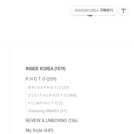
INSIDEKOREA
구독하기
INSIDE KOREA
(1519)
P H O T O
(259)
B R I G E P H O T O
(37)
D I G I T A L P H O T O
(184)
F I L M P H O T O
(1)
Samsung WB650
(37)
REVIEW & UNBOXING
(136)
My Style
(441)