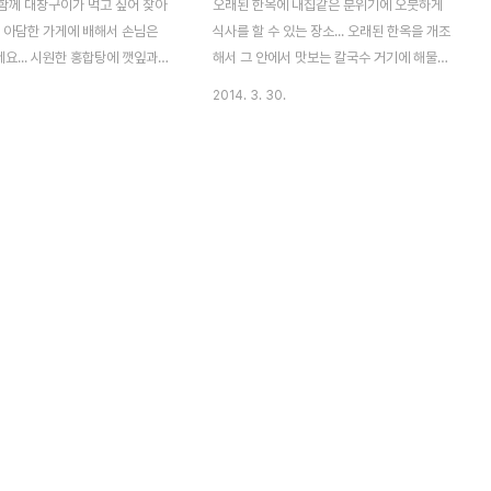
함께 대창구이가 먹고 싶어 찾아
오래된 한옥에 내집같은 분위기에 오붓하게
. 아담한 가게에 배해서 손님은
식사를 할 수 있는 장소... 오래된 한옥을 개조
요... 시원한 홍합탕에 깻잎과
해서 그 안에서 맛보는 칼국수 거기에 해물파
 곱창... 일품입니다. 자리가 약
전에 동동주 한잔이면 캬~~~ 이미 알려진 맛
2014. 3. 30.
고는 부담없이 먹기에 딱 좋고...
집으로 뭐 직접 오셔서 확인해 보시기를 권장
사장님때문에 기분도 좋네요^^
해 드립니다. ㅁ 맛 4 ㅁ 친 절 4 ㅁ 청 결 4
친 절 5 ㅁ 청 결 4 매우만족 5,
매우만족 5, 만족 4, 보통 3, 미흡 2, 매우미
 3, 미흡 2, 매우미흡 1 ( 지극히
흡 1 ( 지극히 개인적인 사견입니다. 참고만
견입니다. 참고만 하시기 바랍니
하시기 바랍니다. ) Nikon D300 & Sigma
n D300 & Sigma 24-70 F2.8
24-70 F2.8 EX DG 2013-09-11
13-02-17