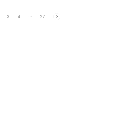
3
4
···
27