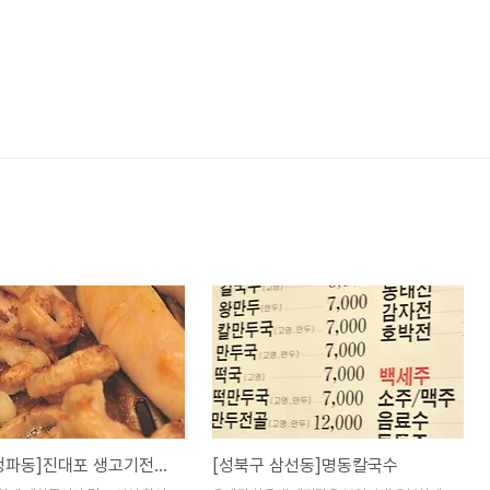
[용산구 청파동]진대포 생고기전문점
[성북구 삼선동]명동칼국수