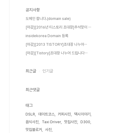
공지사항
도메인 팝니다.(domain sale)
[마감][2016년 티스토리 초대장]추석맞이 ⋯
insidekorea Domain 등록
[마감][2013 TISTORY]초대장 나누어⋯
[마감][Tistory]초대장 나누어 드립니다⋯
최근글
인기글
최근댓글
태그
DSLR
데이트코스
커피사진
택시이야기
음식사진
Taxi Driver
맛집사진
D300
맛집블로거
사진