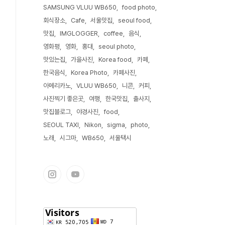
SAMSUNG VLUU WB650
food photo
회식장소
Cafe
서울맛집
seoul food
맛집
IMGLOGGER
coffee
음식
영화평
영화
홍대
seoul photo
맛있는집
가을사진
Korea food
카페
한국음식
Korea Photo
카페사진
아메리카노
VLUU WB650
니콘
커피
사진찍기 좋은곳
여행
한국맛집
출사지
맛집블로그
야경사진
food
SEOUL TAXI
Nikon
sigma
photo
노래
시그마
WB650
서울택시