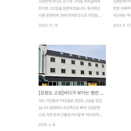
오랜만에 만나는 친구와 구의동 먹자골목에
오랜만애 카
위치한 고깃집을 방문하였습니다. 동네에선
한창 카페투
나름 유명하며, 현재 위치한곳으로 이전을 한
최근에는 목구
가게입니다. 돼지고기 부속 및 깔끔한 내부와
정릉천 주변
2023. 11. 13.
2021. 5. 17
반찬류 그리고 다정스럽고 친절한 분들과 함
요. 그중에
께 좋은 자리였네요. 주말엔 손님들 많고 늦
없던 찰라 지
게 도착하면 줄을서서 대기할 정도 입니다.
으로 구성되
전 보통 평일에 움직이는 체질이라서(자유로
다. 2층에서
운 영혼) 부담없이 찾아갔습니다. 올만에 먹
분위기를 만
어보는 부속고기와 특유의 된장찌개 그리고
럽더군요. 
마지막에 먹는 돼지껍데기... 오랜만에 친구
악이 흐르고
와 술한잔 하며 추억을 이야기 해 보았습니
기도 있습니
다. 2023-10-30 ㅁ 맛 5 ㅁ 친 절 5 ㅁ 청
각자 노트북
[강원도 고성]바다가 보이는 펜션 바다바라봄 & 카라반
결 5 매우만족 5, 만족 4, 보통 3, 미흡 2, 매
튼 커피맛 좋
우미흡 1 ( 지극히 개인적인 사견입니다. 참고
아는 지인들과 1박2일로 강원도 고성을 찾았
만 하시기 바랍니다. )
습니다.양양에서 속초쪽으로 빠져 고성방면
으로 가면 흰색 건물에 커다랗게 "바다바라
봄" 이라는 글씨가 선명한 펜션이 나타납니
2018. 6. 8.
다. 실내를 들어가는 순간 당황하지 않을수