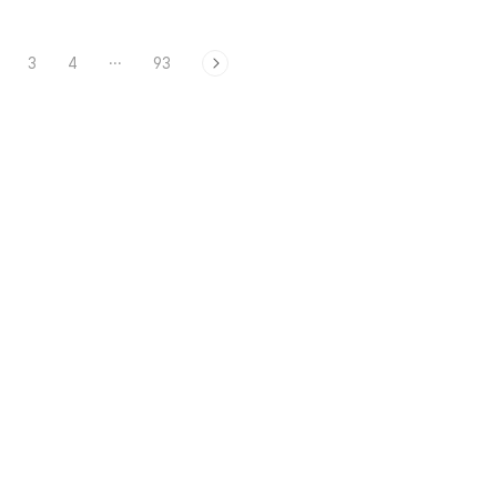
3
4
···
93