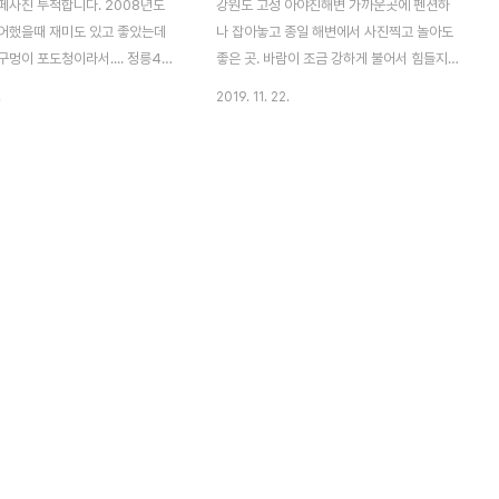
페사진 투척합니다. 2008년도
강원도 고성 아야진해변 가까운곳에 펜션하
어했을때 재미도 있고 좋았는데
나 잡아놓고 종일 해변에서 사진찍고 놀아도
멍이 포도청이라서.... 정릉4동
좋은 곳. 바람이 조금 강하게 불어서 힘들지
에 최근에 많은 카페들이 생기네
만 주변부나 해안가 더욱이 중간중간에 바위
.
2019. 11. 22.
 예전부터 가고 싶었으나 여유가
들로 풍경이 좋다. Nikon D810 + Tokina
인들과 함께 들렀습니다. 1,2층
16-28 F2.8 2019-11-18
어 있고 2층엔 테라스도 있습니
 마시려 했으나 워낙 공부? 하는
들고 있어서 수다 떨기엔 부담스
나름 커피맛도 있고 은은한 재즈음
 건너편에는 정릉천이 흘러 분위
다. 다만 2층엔 도서실도 아니고
에 한자리씩을 차지해서 영~ 암
습니다. 2021-05-17