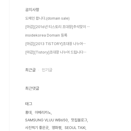
공지사항
도메인 팝니다.(domain sale)
[마감][2016년 티스토리 초대장]추석맞이 ⋯
insidekorea Domain 등록
[마감][2013 TISTORY]초대장 나누어⋯
[마감][Tistory]초대장 나누어 드립니다⋯
최근글
인기글
최근댓글
태그
홍대
아메리카노
SAMSUNG VLUU WB650
맛집블로그
사진찍기 좋은곳
영화평
SEOUL TAXI