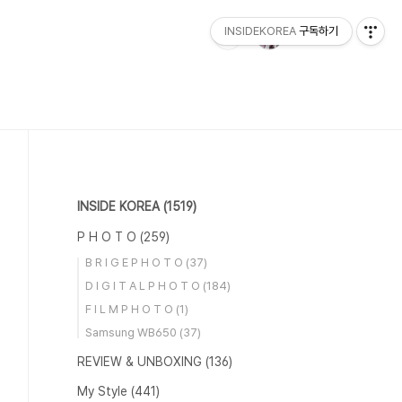
INSIDEKOREA
구독하기
INSIDE KOREA
(1519)
P H O T O
(259)
B R I G E P H O T O
(37)
D I G I T A L P H O T O
(184)
F I L M P H O T O
(1)
Samsung WB650
(37)
REVIEW & UNBOXING
(136)
My Style
(441)