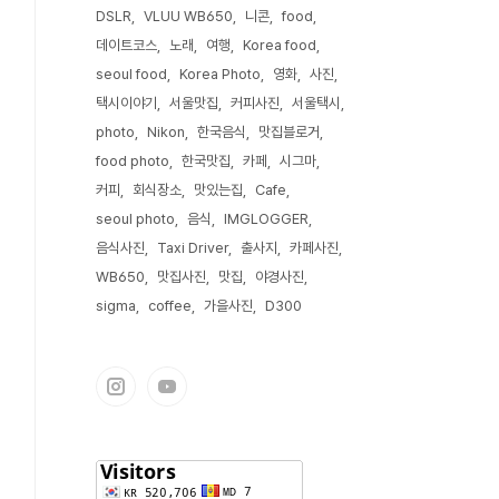
DSLR
VLUU WB650
니콘
food
데이트코스
노래
여행
Korea food
seoul food
Korea Photo
영화
사진
택시이야기
서울맛집
커피사진
서울택시
photo
Nikon
한국음식
맛집블로거
food photo
한국맛집
카페
시그마
커피
회식장소
맛있는집
Cafe
seoul photo
음식
IMGLOGGER
음식사진
Taxi Driver
출사지
카페사진
WB650
맛집사진
맛집
야경사진
sigma
coffee
가을사진
D300