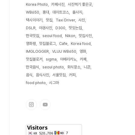
Korea Photo
카페사진
사진찍기 좋은곳
WB650
홍대
데이트코스
출사지
택시이야기
맛집
Taxi Driver
사진
DSLR
야경사진
D300
맛있는집
한국맛집
seoul food
Nikon
맛집사진
영화평
맛집블로그
Cafe
Korea food
IMGLOGGER
VLUU WB650
영화
맛집블로거
sigma
아메리카노
카페
한국음식
seoul photo
회식장소
니콘
음식
음식사진
서울맛집
커피
food photo
시그마