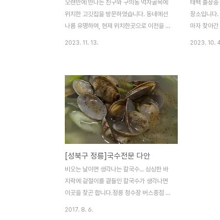
오랜만에 만나는 친구와 구의동 먹자골목에
태백 출장중
위치한 고깃집을 방문하였습니다. 동네에선
장소입니다.
나름 유명하며, 현재 위치한곳으로 이전을 한
마자 찾아간
가게입니다. 돼지고기 부속 및 깔끔한 내부와
밥과는 약간
2023. 11. 13.
2023. 10. 4
반찬류 그리고 다정스럽고 친절한 분들과 함
린 맛입니다
께 좋은 자리였네요. 주말엔 손님들 많고 늦
내외분 평일에
게 도착하면 줄을서서 대기할 정도 입니다.
서 다시한번 
전 보통 평일에 움직이는 체질이라서(자유로
친 절 5 ㅁ 
운 영혼) 부담없이 찾아갔습니다. 올만에 먹
3, 미흡 2,
어보는 부속고기와 특유의 된장찌개 그리고
견입니다. 참
마지막에 먹는 돼지껍데기... 오랜만에 친구
07-06
와 술한잔 하며 추억을 이야기 해 보았습니
다. 2023-10-30 ㅁ 맛 5 ㅁ 친 절 5 ㅁ 청
[성북구 정릉]국수전문 다안
결 5 매우만족 5, 만족 4, 보통 3, 미흡 2, 매
우미흡 1 ( 지극히 개인적인 사견입니다. 참고
비오는 날이면 생각나는 칼국수... 싱싱한 바
만 하시기 바랍니다. )
지락에 겉절이를 곁들인 칼국수가 생각나면
이곳을 찾곤 합니다.정릉 청수장 버스종점 부
근에 위치한 이곳은 조미료를 사용안하는 무
2017. 8. 6.
첨가 국수집입니다. 근처 및 입소문이 자자하