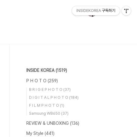
INSIDEKOREA
구독하기
INSIDE KOREA
(1519)
P H O T O
(259)
B R I G E P H O T O
(37)
D I G I T A L P H O T O
(184)
F I L M P H O T O
(1)
Samsung WB650
(37)
REVIEW & UNBOXING
(136)
My Style
(441)