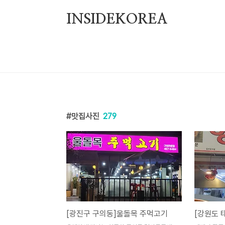
본문 바로가기
INSIDEKOREA
맛집사진
279
[광진구 구의동]울돌목 주먹고기
[강원도 