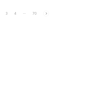
3
4
···
70