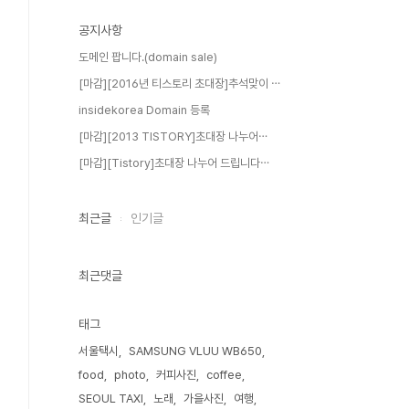
공지사항
도메인 팝니다.(domain sale)
[마감][2016년 티스토리 초대장]추석맞이 ⋯
insidekorea Domain 등록
[마감][2013 TISTORY]초대장 나누어⋯
[마감][Tistory]초대장 나누어 드립니다⋯
최근글
인기글
최근댓글
태그
서울택시
SAMSUNG VLUU WB650
food
photo
커피사진
coffee
SEOUL TAXI
노래
가을사진
여행