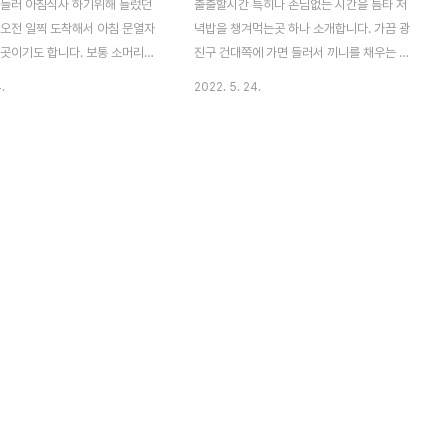
 들러 아침식사 하기위해 들렀던
출출할시간 특히나 손님없는 시간을 틈타 저
 오전 일찍 도착해서 아침 문열자
녁밥을 챙겨먹는곳 하나 소개합니다. 가끔 광
 곳이기도 합니다. 보통 소머리국
진구 건대쪽에 가면 들러서 끼니를 채우는 장
 차원이 틀린 이곳만의 특성을 살
소 입니다. "동서울 양평 해장국" 해장국 양도
.
2022. 5. 24.
. 정갈한 반찬과 다정하신 사장님
많고, 밥이니 기타 반찬이 무한리필인 곳입니
 조용한 시장분위기... 시간내
다. 이곳은 삶은 계란이 나오는 장소이기도
가고싶은 곳입니다. ㅁ 맛 5 ㅁ
합니다. 간결한 반찬에 양많은 선지 및 내장
청 결 4 매우만족 5, 만족 4, 보통
들 천천히 푸짐히 한끼 해결하고 가시기 바랍
 매우미흡 1 ( 지극히 개인적인 사
니다. 2022-05-20
고만 하시기 바랍니다. ) 2023-