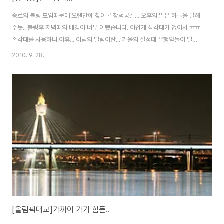
종로의 볼링 모임때문에 오랜만에 찾아본 창덕궁길... 오후의 맑은 하늘을 말해
주듯.. 볼링후 저녁때의 배경이 너무 이뻤습니다. 아쉽게 삼각대가 없어서 ㅠㅠ
손각대를 사용하니 어휴... 이넘의 떨림이란... 가을의 절정때 은행잎들이 떨어
지는 거리를 다시 걸어 보고 싶습니다.. 누구랑? 여자친구랑~~~ 소원이유! 그
2010. 9. 28.
래도 달빛에 보이는 모습이 아름답기만 합니다. 역시 우리문화는 소중합니다.
Nikon D300 & Sigma 24-70 F2.8 EX DG 2010-09-24
[올림픽대교]가까이 가기 힘든..