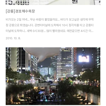
[강릉]경포해수욕장
비가오는 2일 저녁... 무슨 바람이 불었을까요... 바다가 보고싶은 생각에 무작
정 강릉으로 튀였습니다. 강변터미널에 도착해서 10시 정각차를 타고 강릉터
미널에 도착하니.. 새벽 0시30분... 많이 빨라졌네요. 예전같으면 4시간 이상
이 걸려야 하는 거리가 2시간30분이니... 세상 많이 좋아졌습니다. 비가 오는
2010. 10. 8.
날씨라 그런지 사람들도 없고.. 뭐 새벽에 사람들이 있겠습니까? 여름도 아닌
데... 여름에 놀러도 못갔는데 이런날 오게되다니 ㅎㅎㅎ 파도소리에 귀 귀울이
며.. 멀리 보이는 바다를 바라만 봅니다. 솔직히 아무것도 안 보입니다. 그래도,
백사장을 거닐면서 파도를 가르며 지나가 봅니다. 남들 다 해 보는 이름쓰기도
해 보구요... ㅎㅎㅎ 한참을 돌아다녔더니.. 배고픔이 몰려와 편의점에 들러서
라면으로..