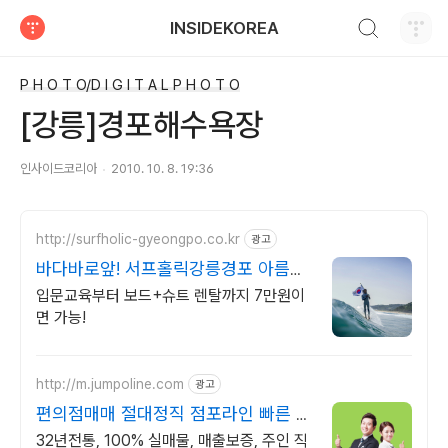
검색하기
INSIDEKOREA
티스토리
P H O T O/D I G I T A L P H O T O
[강릉]경포해수욕장
인사이드코리아
2010. 10. 8. 19:36
http://surfholic-gyeongpo.co.kr
광고
바다바로앞! 서프홀릭강릉경포 아름다
운 노을과 인생샷!
입문교육부터 보드+슈트 렌탈까지 7만원이
면 가능!
http://m.jumpoline.com
광고
편의점매매 절대정직 점포라인 빠른 직
거래 & 안전중개거래
32년전통, 100% 실매물, 매출보증, 주인 직