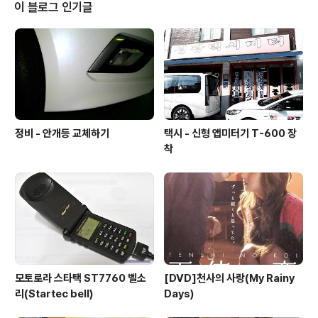
& Sigma 24-70 F2.8 EX DG 2010-09-24
이 블로그 인기글
정비 - 안개등 교체하기
택시 - 신형 앱미터기 T-600 장
착
모토로라 스타택 ST7760 벨소
[DVD]천사의 사랑(My Rainy
리(Startec bell)
Days)