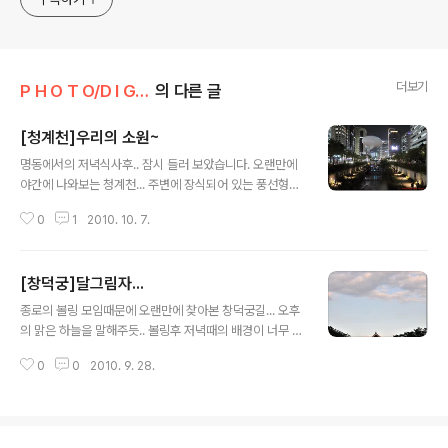
더보기
P H O T O/D I G I T A L P H O T O
의 다른 글
[청계천]우리의 소원~
글 내용
명동에서의 저녁식사후.. 잠시 들러 보았습니다. 오랜만에
야간에 나와보는 청계천... 주변에 장식되어 있는 풍선형상
에 여러 사람들의 글과 그림이 어우러져 있습니다. 언젠가..
0
1
2010. 10. 7.
여자친구와 함께 거닐어 보고 싶은 청계천.. 소원이 이루어
질 수 있도록 노력해 보아야 할것 같습니다. 지나다 문득 보
이는 몇가지의 풍선에 이런 저런 그림과 글이 맘에 들어 찍
[창덕궁]달그림자...
어 보았습니다. Nikon D300 & Sigma 24-70 F2.8 E
글 내용
X DG 2010-10-01
종로의 볼링 모임때문에 오랜만에 찾아본 창덕궁길... 오후
의 맑은 하늘을 말해주듯.. 볼링후 저녁때의 배경이 너무 이
뻤습니다. 아쉽게 삼각대가 없어서 ㅠㅠ 손각대를 사용하
0
0
2010. 9. 28.
니 어휴... 이넘의 떨림이란... 가을의 절정때 은행잎들이 떨
어지는 거리를 다시 걸어 보고 싶습니다.. 누구랑? 여자친
구랑~~~ 소원이유! 그래도 달빛에 보이는 모습이 아름답
기만 합니다. 역시 우리문화는 소중합니다. Nikon D300