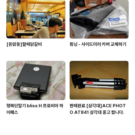
[돈암동]할매닭갈비
튜닝 - 사이드미러 커버 교체하기
행복단말기 bliss H 프로비아 하
판매완료 [삼각대]ACE PHOT
이패스
O AT841 삼각대 중고 팝니다.