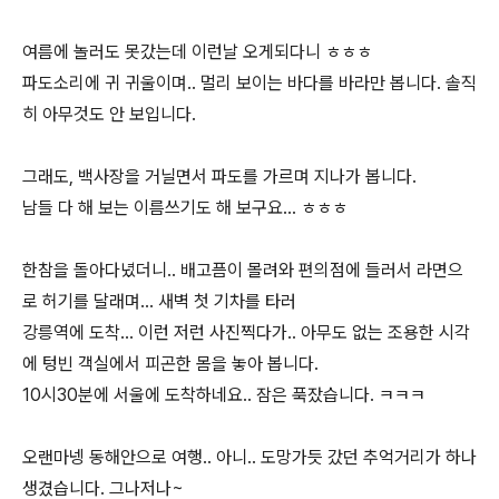
여름에 놀러도 못갔는데 이런날 오게되다니 ㅎㅎㅎ
파도소리에 귀 귀울이며.. 멀리 보이는 바다를 바라만 봅니다. 솔직
히 아무것도 안 보입니다.
그래도, 백사장을 거닐면서 파도를 가르며 지나가 봅니다.
남들 다 해 보는 이름쓰기도 해 보구요... ㅎㅎㅎ
한참을 돌아다녔더니.. 배고픔이 몰려와 편의점에 들러서 라면으
로 허기를 달래며... 새벽 첫 기차를 타러
강릉역에 도착... 이런 저런 사진찍다가.. 아무도 없는 조용한 시각
에 텅빈 객실에서 피곤한 몸을 놓아 봅니다.
10시30분에 서울에 도착하네요.. 잠은 푹잤습니다. ㅋㅋㅋ
오랜마넹 동해안으로 여행.. 아니.. 도망가듯 갔던 추억거리가 하나
생겼습니다. 그나저나~