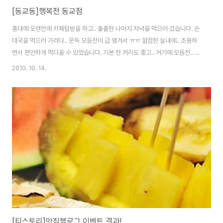
[동교동]행복전 동교점
홍대에 오랜만에 카페탐방을 하고.. 출출한 나머지 저녁을 먹으러 갔습니다. 순
대국을 먹으러 가려다.. 문득 모듬전이 급 땡겨서 ㅠㅠ 깔끔한 실내에.. 조용하
면서 편안하게 먹다올 수 있었습니다. 기본 찬 거리도 좋고.. 거기에 모듬전.. 큼
지막하게 나오니 좋습니다. 굴전, 동그랑땡, 호박전, 두부전, 깻잎전등등... 아쉬
2010. 10. 14.
운것은 뜨거운 국물이 나왔으면.. 하는 바램이 있네요.. 콩나물국이라도 ㅎㅎ 둘
이 먹기에는 양이 살짝 많습니다. 뭐 굶고 간다면 상관없겠지만.. 막걸리를 안마
셨기에 먹을 수 있었지 안그러면 남겼을법 합니다. 다음에는 다른곳을 투어 할
예정입니다.^^ Nikon D300 & Sigma 24-70 F2.8 EX DG 2010-10-11
[티스토리]맛집블로그 이벤트 결과!