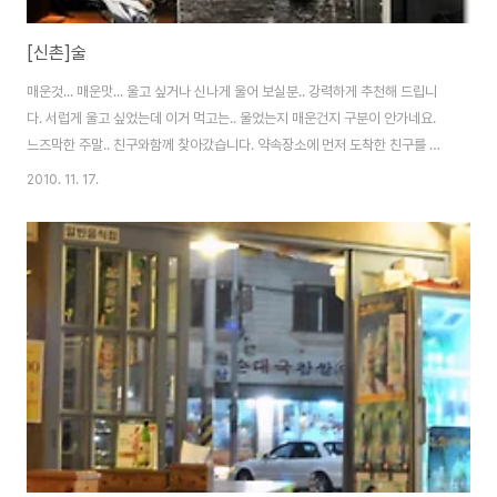
[신촌]술
매운것... 매운맛... 울고 싶거나 신나게 울어 보실분.. 강력하게 추천해 드립니
다. 서럽게 울고 싶었는데 이거 먹고는.. 울었는지 매운건지 구분이 안가네요.
느즈막한 주말.. 친구와함께 찾아갔습니다. 약속장소에 먼저 도착한 친구를 꼬
드셔서 찾아갔습니다. 주변의 체인점이 있으나.. 은근히 기대를 하고 갔습니다.
2010. 11. 17.
아쉬운것은 매운것을 먹을때... 몸을 식혀줄 음식이 부족한데 좀 아쉽긴 합니
다.. 우선.. 벌것게 나온.. 흐미~ 냄새만 맡아도 맵습니다. 아니 입안에서 불나옵
니다. 용가리같습니다. 도저히 매워서 안되것다 싶어서... 계란말이를 하나 시켰
습니다. 생각보다 양은 적었으나.. 이것또한.. 뜨거워서 매운것을 더 자극하는
군요ㅠㅠ 반드시 계란말이는 식혀서 드시기 바랍니다. 그래야 좀 시원해 집니
다. 아..