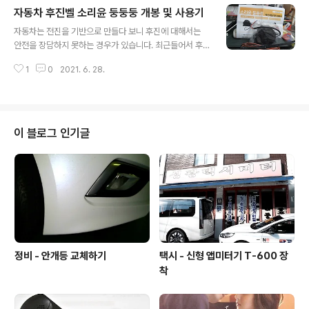
자동차 후진벨 소리윤 둥둥둥 개봉 및 사용기
를 해보기 위해 되나 안되나 해 봤습니다. 2022-01-24 (
글 내용
본 개봉기 및 사용기는 개인적인 사비를 탈탙 털어서 이곳
자동차는 전진을 기반으로 만들다 보니 후진에 대해서는
저곳에서 각종 포인트와 손품을 팔아 구입하였습니다. 참
안전을 장담하지 못하는 경우가 있습니다. 최근들어서 후
고 하시기 바랍니다. ) 가 격 : 5천원선 가 성 비 : 도어쪽 포
진 보조 장치가 생겨 후방카메라, 후방센서등이 설치가 됩
인트를 주기에는 만족한다. 추가내용 : 테두리가 거칠어 조
1
0
2021. 6. 28.
니다.(차량옵션) 내연기관 차량은 엔진 시동이 걸려 있어서
심해야한다..
운행중임을 알 수 있습니다. 하지만 전기차가 많이 보급되
는 요즘에는 소리없이 운행 되는 차량이 많습니다. 이에 주
변에 "차량이 움직입니다"라고 소리로 알려주는 시스템이
있습니다. 오늘은 이런 옵션을 적용시킨 "둥둥둥 소리윤"
이 블로그 인기글
제품을 설치해 보기로 합니다. 제품구성은 본체, 케이블타
이, 전원 연장선, 사용설명서등이 들어 있으며 설치시 어려
움이 크게 없습니다. 우선 본체를 살펴 보면 약간 큰 블루투
스 스피커와 비슷한 크기입니다. 4X7정도 사이즈? 그리고
필수품은 아니지만 있으면 편한 무탈..
정비 - 안개등 교체하기
택시 - 신형 앱미터기 T-600 장
착