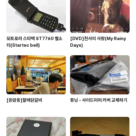
모토로라 스타택 ST7760 벨소
[DVD]천사의 사랑(My Rainy
리(Startec bell)
Days)
[돈암동]할매닭갈비
튜닝 - 사이드미러 커버 교체하기