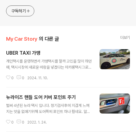
Korea. He likes to take pictures, and he likes to
play. I will give you various contents of Korea.
구독하기
더보기
My Car Story
의 다른 글
UBER TAXI 가맹
글 내용
개인택시를 운영하면서 가맹택시를 할까 고민을 많이 하던
때, 택시시장에 새로운 바람을 넣겠다는 마카롱택시그로인
해 많은 개인택시 및 법인택시가 가맹에 뛰어 들어 카카오
0
0
2024. 11. 10.
T를 압설거라는 무리한 예측을 한적이 있다. 결론은, 시대
에 너무 앞서간 나머지 힘을 잃고 좌초한 최초의 가맹이 된
샘이다.예약택시 및 깔끔한 외관과 함께 택시시장의 새로
뉴라이즈 핸들 도어 커버 포인트 주기
운 패러다임을 만들려 노력은 많이 했으나경영진의 방만
글 내용
경영과 택시기사의 자질 문제로 수익성이 악화되고, 카카
벌써 4년된 뉴라 택시 입니다. 정기검사후에 지겹게 느껴
오T의 점유율로 인한마케팅전략의 실패등 ... 아무튼 서론
지는 맛을 없애기위해 도어쪽에 포인트 하나 줬네요. 알리
이 길었고 우버택시 가맹으로 가맹 전문 콜을 받게되면 수
발 싼마이 커버지만 그냥 도어 안쪽홈에 드라이버로 제끼
익 및 이미지 개선에 도움이 될까 고민하다가맹을 하기로
0
0
2022. 1. 24.
고 양면테이프로 작업하면 끝. 팁이 있다면 겨울철에는 접
맘 먹고 시작을 했다. 다행이 내겐 우버콜과 일명 길빵만이
착력이 떨어져 라이터로 열을 가하면 좀 수월 합니다. PS :
수익의 전부라가맹을 할 수 밖에... 수입도..
저부분 안빼도 됩니다. ㅎㅎㅎ 그냥 나중에 도어트림 탈거