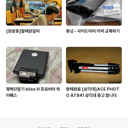
[돈암동]할매닭갈비
튜닝 - 사이드미러 커버 교체하기
행복단말기 bliss H 프로비아 하
판매완료 [삼각대]ACE PHOT
이패스
O AT841 삼각대 중고 팝니다.
의안내