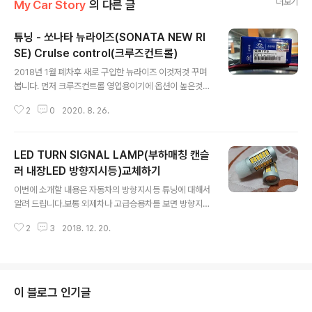
더보기
My Car Story
의 다른 글
튜닝 - 쏘나타 뉴라이즈(SONATA NEW RI
SE) Crulse control(크루즈컨트롤)
글 내용
2018년 1월 폐차후 새로 구입한 뉴라이즈 이것저것 꾸며
봅니다. 먼저 크루즈컨트롤 영업용이기에 옵션이 높은것도
없습니다. 아울러 부품만 구매후 교체하면 됩니다. 앞서 LF
2
0
2020. 8. 26.
sonata작업 하고 비슷합니다. 아마도 D컷 스티어링휠을
비교하면 될듯하네요. 작업은 앞에서 언급했기에 참고로
사진만 올립니다. https://blueconnor.tistory.com/14
LED TURN SIGNAL LAMP(부하매칭 캔슬
97 2018-02-19
러 내장LED 방향지시등)교체하기
글 내용
이번에 소개할 내용은 자동차의 방향지시등 튜닝에 대해서
알려 드립니다.보통 외제차나 고급승용차를 보면 방향지시
등 일명 깜빡이등이 LED로 되어 있어절도있게 움직이는
2
3
2018. 12. 20.
것을 볼 수 있습니다. 일반적으로 교환할 경우 1:1로 교환하
면 되나 기존 전구의 저항값과 LED의 저항값이 틀려심하
게 깜빡거리거나 아니면 작동을 안하는 경우가 대부분입니
다. 부하매칭 장비를 달 경우 엄청난 열로 인하여 전구에 손
상을 주거나 아니면 주변에 여러 제품을 사용해 보았으나
이 블로그 인기글
이번에 소개해 드릴 제품을 추천해 드립니다.열도 그렇게