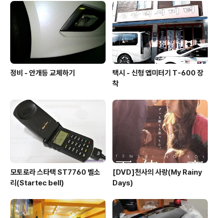
많이 안나고 부하매칭도 포함되어 있으며 나름 저렴하게
구매할 수 있으며최대 장점은 내구성이 튼튼하다는 겁니
다. 생김새는 위 사진처럼 135개의 면발광 LED로 구성되
어 밝기도 밝으며 열을 분산해 열 또한 덜한..
정비 - 안개등 교체하기
택시 - 신형 앱미터기 T-600 장
착
모토로라 스타택 ST7760 벨소
[DVD]천사의 사랑(My Rainy
리(Startec bell)
Days)