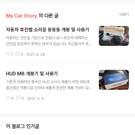
더보기
My Car Story
의 다른 글
자동차 후진벨 소리윤 둥둥둥 개봉 및 사용기
글 내용
자동차는 전진을 기반으로 만들다 보니 후진에 대해서는
안전을 장담하지 못하는 경우가 있습니다. 최근들어서 후
진 보조 장치가 생겨 후방카메라, 후방센서등이 설치가 됩
1
0
2021. 6. 28.
니다.(차량옵션) 내연기관 차량은 엔진 시동이 걸려 있어서
운행중임을 알 수 있습니다. 하지만 전기차가 많이 보급되
는 요즘에는 소리없이 운행 되는 차량이 많습니다. 이에 주
HUD M8 개봉기 및 사용기
변에 "차량이 움직입니다"라고 소리로 알려주는 시스템이
글 내용
있습니다. 오늘은 이런 옵션을 적용시킨 "둥둥둥 소리윤"
기존에 사용하던 중국산 HUD A100 제품이 무한 부팅과
제품을 설치해 보기로 합니다. 제품구성은 본체, 케이블타
중간중간 먹통으로 인하여 새롭게 장만한 제품 가성비 값
이, 전원 연장선, 사용설명서등이 들어 있으며 설치시 어려
이며 현재 알리에서 2만원 미만으로 구입할 수 있다. 제품
움이 크게 없습니다. 우선 본체를 살펴 보면 약간 큰 블루투
0
0
2021. 6. 4.
설치는 간단하며 차량의 OBD에 연결하여 세팅을 하면 끝
스 스피커와 비슷한 크기입니다. 4X7정도 사이즈? 그리고
난다. 자세한 설치 정보는 영상을 참고 하시기 바랍니다. 나
필수품은 아니지만 있으면 편한 무탈..
름 가성비 좋고 간략하게 사용할 수 있는게 장점이다. http
s://youtu.be/dZBjG3hCN6A 2021-05-01
이 블로그 인기글