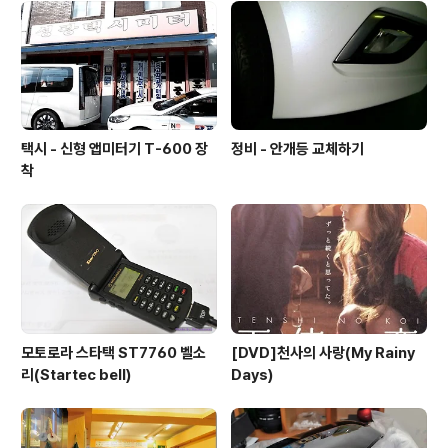
택시 - 신형 앱미터기 T-600 장
정비 - 안개등 교체하기
착
모토로라 스타택 ST7760 벨소
[DVD]천사의 사랑(My Rainy
리(Startec bell)
Days)