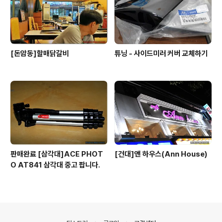
[돈암동]할매닭갈비
튜닝 - 사이드미러 커버 교체하기
판매완료 [삼각대]ACE PHOT
[건대]앤 하우스(Ann House)
O AT841 삼각대 중고 팝니다.
의안내