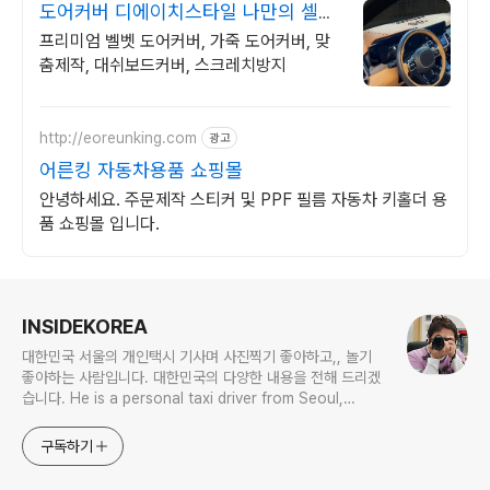
도어커버 디에이치스타일 나만의 셀프
드레스업 용품
프리미엄 벨벳 도어커버, 가죽 도어커버, 맞
춤제작, 대쉬보드커버, 스크레치방지
http://eoreunking.com
광고
어른킹 자동차용품 쇼핑몰
안녕하세요. 주문제작 스티커 및 PPF 필름 자동차 키홀더 용
품 쇼핑몰 입니다.
로그 정보
INSIDEKOREA
대한민국 서울의 개인택시 기사며 사진찍기 좋아하고,, 놀기
좋아하는 사람입니다. 대한민국의 다양한 내용을 전해 드리겠
습니다. He is a personal taxi driver from Seoul,
Korea. He likes to take pictures, and he likes to
play. I will give you various contents of Korea.
구독하기