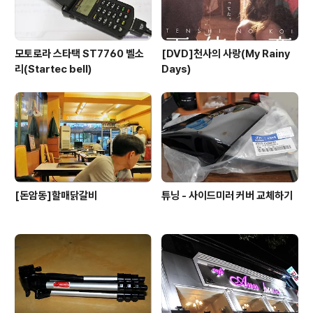
모토로라 스타택 ST7760 벨소
[DVD]천사의 사랑(My Rainy
리(Startec bell)
Days)
[돈암동]할매닭갈비
튜닝 - 사이드미러 커버 교체하기