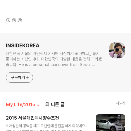
(새창열림)
로그 정보
INSIDEKOREA
대한민국 서울의 개인택시 기사며 사진찍기 좋아하고,, 놀기
좋아하는 사람입니다. 대한민국의 다양한 내용을 전해 드리겠
습니다. He is a personal taxi driver from Seoul,
Korea. He likes to take pictures, and he likes to
play. I will give you various contents of Korea.
구독하기
더보기
My Life/2015 하루
의 다른 글
2015 서울개인택시양수조건
글 내용
9 개월간의 공백을 깨고 오랜만에 운전을 하게 되었네요....