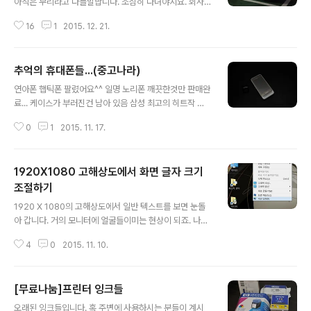
아직은 무리라고 다들말합니다. 조심히 다녀야지요. 회사
택시 5년을 하면서 많은것을 느꼈지만 무사고로 3년을 한
16
1
2015. 12. 21.
다는게 무척힘이 듭니다. 본 포스팅은 현재 2015년 서울
개인택시 사업자를 양수할 때 필요한 정보를 알려 드립니
다. 영업용 차량(노란색 번호판)을 5년중 3년을 무사고로
추억의 휴대폰들...(중고나라)
인적 물적 가해가 없는 자로서 4년동안 현재에서 과거로 3
글 내용
년을 무사고로 기간을 산정합니다. 이때 처음과 끝달은 16
연아폰 햅틱폰 팔렸어요^^ 일명 노리폰 깨끗한것만 판매완
일을 1개월로 간주합니다. 그리니 최소한 영업용은 1~2개
료... 케이스가 부러진건 남아 있음 삼성 최고의 히트작 갤2
월을 더하시는 경우가 있습니다. 1, 인감 증명서 2통 및 인
요것두 판매완료. 팬텍의 스카이... 이녀석도 판매완료 LG
감 도장 2. 면허증 및 택시자경증 사본 각 1통 3. 정밀검사
0
1
2015. 11. 17.
의 초대박 히트폴더 와인폰(구형) 이것도 판매완료. 이녀석
재발급(신규)..
은 안팔리네... 아이들 겜용 갤플... 판매완료 삼성의 2G폰
히트작 이넘도 팔렸음... 한시대를 풍미했던 기계들... 네이
1920X1080 고해상도에서 화면 글자 크기
버 중고나라에 올렸다. 나한테 필요 없지만 누군가에데는
요긴하게 쓰일듯... 잘사용하시고 혹시라도 문제 생기면 반
조절하기
글 내용
품 받으니까 걱정 마세요. 양심 안팝니다. 보통 업자를 통하
1920 X 1080의 고해상도에서 일반 텍스트를 보면 눈돌
면 4~10만원은 기본이다.. 난 비싼게 3만5천 나머진 2만
아 갑니다. 거의 모니터에 얼굴들이미는 현상이 되죠. 나이
미만 2G폰들은 5천원 거저지 머... 그리고 되팔지는 않으
가 나이인지라 모니터를 따로 연결하던가 아니면 아래와
시것지?? ㅎㅎ 혹시 돌아다니다 이런사진 있으면 본인사진
4
0
2015. 11. 10.
같은 방법으로 해결을 하시기 바랍니다. . 먼저 제어판의 디
이며 ..
스플레이로 가던가, 아니면 바탕화면에서 마우스 오른쪽버
튼을 눌러 개인설정(R)의 디스플레이로 들어 갑니다 디스
[무료나눔]프린터 잉크들
플레이 메뉴에서 모든항목의 크기변경에서 조절하거나 아
글 내용
니면 사용자 지정 크기 조정 옵션을 사용합니다. 눈금자 같
오래된 잉크들입니다. 혹 주변에 사용하시는 분들이 계시