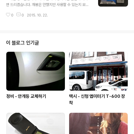
은곳에 마우스 클릭후 휠버튼을 위아래로 조정해 보시기
면 드리겠습니다. 개봉은 안했지만 사용할 수 있는지 모르
바랍니다. 아마 크기가 변경될겁니다. 최종적으로 적용하
겠습니다. 집에 프린터를 없애서 그냥드립니다. 아이들이
려면 로그아웃, 재시작을 하시면 적용이 됩니다. 이렇게 하
0
0
2015. 10. 22.
사용하는 집이면 좋으련만... 댓글로 주소,성명,전화번호 달
면 일반적인 브라우저의 CRTL+마우스 휠버튼 을 누르는
아주시면 착불로 보내 드립니다. 2015-10-22
효과는 단순 브라우저의 크기를 조절해 주지만..
이 블로그 인기글
정비 - 안개등 교체하기
택시 - 신형 앱미터기 T-600 장
착