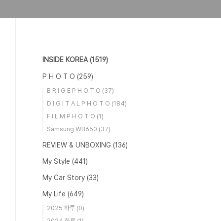
INSIDE KOREA
(1519)
P H O T O
(259)
B R I G E P H O T O
(37)
D I G I T A L P H O T O
(184)
F I L M P H O T O
(1)
Samsung WB650
(37)
REVIEW & UNBOXING
(136)
My Style
(441)
My Car Story
(33)
My Life
(649)
2025 하루
(0)
2024 하루
(1)