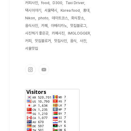
커피사진
food
D300
Taxi Driver
택시이야기
서울택시
Korea food
홍대
Nikon
photo
데이트코스
회식장소
음식사진
카페
아메리카노
맛집블로그
사진찍기 좋은곳
카페사진
IMGLOGGER
커피
맛집블로거
맛집사진
음식
사진
서울맛집