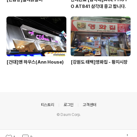
O AT841 삼각대 중고 팝니다.
[건대]앤 하우스(Ann House)
[강원도 태백]영화집 - 황지시장
의안내
티스토리
로그인
고객센터
© Daum Corp.