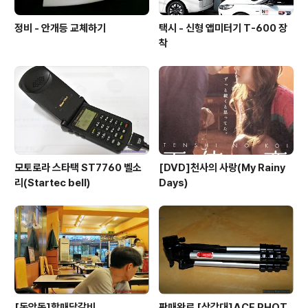
정비 - 안개등 교체하기
택시 - 신형 앱미터기 T-600 장
착
모토로라 스타택 ST7760 벨소
[DVD]천사의 사랑(My Rainy
리(Startec bell)
Days)
[돈암동]할매닭갈비
판매완료 [삼각대]ACE PHOT