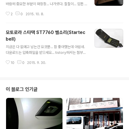
바람에 중요한 부분이 와장창... 나가셧다. 칠칠이... 암튼 A
S관련해서 물어보고 교체문의를 해서 안경태만 택배로 받
2
0
2015. 10. 8.
아 교체햐기로 했다. 교체할 안경태는 이렇게 포장해서 왔
다... 보통의 안경태 보다는 가벼운제질이라서 ㅋㅋㅋ 요렇
게 있으니 싸구려틱하지만 나중에 조립후의 사진을 보면
모토로라 스타택 ST7760 벨소리(Startec
전혀 다른이미지다. 치명적인 순간에 찍어둔 사진... 이래서
안경 안쓰는 사람들 무지 해먹을 가능성이 높다. 렌즈알에
bell)
글 내용
기스가 없서서 다행이다. 돈들어가는 소리 없었으면 한다.
지금은 다 없애고 남는건 요것뿐... 참 좋아했는데 아쉽네.
안경을 모두 분해해서 모여놓았더니 장남감 같다.ㅎㅎㅎ
다운로드는 압축파일을 받으세요... tistory에서는 첨부하
앞에 있는것이 교체할 대상. 우선 렌즈를 눌러서 넓은 부분
니 그냥 틀어버리네요. 추억의 벨소리입니다. 다운 받으셔
부터 살짝 힘을주면서 밀어 넣으면 된다. 깨질위험은 없다.
10
0
2015. 9. 30.
서 벨소리로 사용하시면 됩니다. 2015-09-30
걱정마시라... 그다음으로 안..
이 블로그 인기글