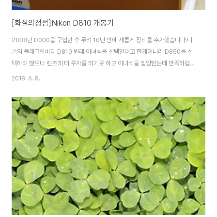
[화질의정점]Nikon D810 개봉기
2008년 D300을 구입한 후 무려 10년 만에 새롭게 장비를 추가했습니다.니
콘의 플래그쉽바디 D810 원래 이녀석을 선택할려고 한게아니라 D850을 선
택하려 했으나 렌즈에 더 투자를 하기로 하고 이녀석을 입양한는데 만족하렵니
다. 기타 여러 블로그 및 니콘홈페이지에 상세스팩이 있으니 저는 개봉기만 올
2018. 6. 8.
리도록 하겠습니다. 일반적인 구성품은 바디, 스트랩, 밧데리, 설명서, 보증서,
충전기, 충전케이블, USB 3.0케이블, 케이블보호 브라켓등이 들어 있습니다.
전 밧데리 하나를 더 주문해서 추가하였습니다. 우선 바디는 기존 바디보다 많
이 작아지고, 가벼워져서 반갑더군요. 전면부의 느낌이 틀린 부분들이 많네요..
니콘 특유의 그립에 빤간선이 많이 변했고.. 플래쉬모양이 살짝 바뀐 부분도..
뒷부분은 큰 변화..