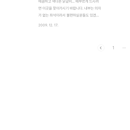
매콤하고 색다른 닭갈비... 배부르게 드시려
면 이곳을 찾아가시기 바랍니다. 내부는 의자
가 없는 좌석이라서 불편하실분들도 있겠지
만.. 전 편하게 먹는것이 좋아서! 생각보다 양
2009. 12. 17.
이 많습니다. 둘이 먹었는데 밥은 도저히 못
먹겠네요.. 아쉽게 닭갈비 2인분과 떡사리만
먹었네요 시원한 냉미역국도 좋고... 닭특유
1
···
의 비린내가 없어서 먹기 편했습니다. 아마
언제 다시갈지는 두고봐야 하지만.. 혹 근처
에 가시려면 찾아가 보시기 바랍니다. 위치는
도심역에서 도심삼거리 방향의 아파트단지쪽
에 위치합니다. 명함을 분실해서 위치를 정확
히 알 수가 없네요 Nikon D300 & Sigma
24-70 F2.8 EX DG 2009-12-14