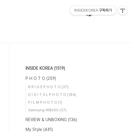
INSIDEKOREA
구독하기
INSIDE KOREA
(1519)
P H O T O
(259)
B R I G E P H O T O
(37)
D I G I T A L P H O T O
(184)
F I L M P H O T O
(1)
Samsung WB650
(37)
REVIEW & UNBOXING
(136)
My Style
(441)