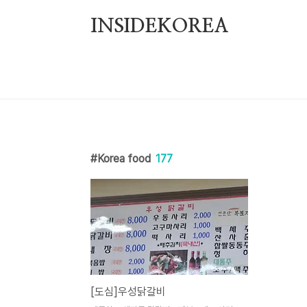
본문 바로가기
INSIDEKOREA
Korea food
177
[도심]우성닭갈비