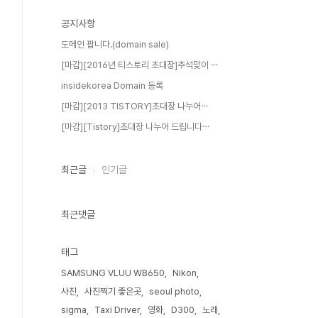
공지사항
도메인 팝니다.(domain sale)
[마감][2016년 티스토리 초대장]추석맞이 ⋯
insidekorea Domain 등록
[마감][2013 TISTORY]초대장 나누어⋯
[마감][Tistory]초대장 나누어 드립니다⋯
최근글
인기글
최근댓글
태그
SAMSUNG VLUU WB650
Nikon
사진
사진찍기 좋은곳
seoul photo
sigma
Taxi Driver
영화
D300
노래