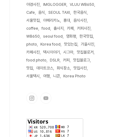
야경사진
IMGLOGGER
VLUU WB650
Cafe
음식
SEOUL TAXI
한국음식
서울맛집
아메리카노
홍대
음식사진
coffee
food
출사지
카페
커피사진
WB650
seoul food
영화평
한국맛집
photo
Korea food
맛있는집
가을사진
카페사진
택시이야기
시그마
맛집블로거
food photo
DSLR
커피
맛집블로그
맛집
데이트코스
회식장소
맛집사진
서울택시
여행
니콘
Korea Photo