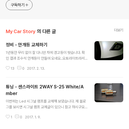
play. I will give you various contents of Korea.
구독하기
더보기
My Car Story
의 다른 글
정비 - 안개등 교체하기
글 내용
1년동안 무리 없이 잘 다니던 차에 경고등이 떳습니다. 확
인 결과 조수석 안개등이 안들어 오네요..오토라이트라서
자주 사용해 그런것도 있지만, 방지턱이 많은 도심지역에
13
0
2017. 2. 13.
서는 자주 교체를 하곤 합니다.오늘은 LF SONATA안개
등(DRL아님)을 교체해 보겠습니다. 우선 준비물은 안개등
H8규격의 할로겐 안개등과 10mm복스 하나면 됩니다. 플
튜닝 - 센스라이트 2WAY S-25 White/A
래쉬도 있으면 좋구요.LED로 교체할까 했지만... 그넘의 법
땜시.. 4군대의 볼트를 제거하여야 합니다. 안개등쪽 범퍼
mber
글 내용
에 2개가 있는데 아래쪽에 안개등 시작,끝 부분에 있으니
이번에는 Led 시그널 램프를 교체해 보았습니다. 제 블로
찾기는 쉽습니다. 나머지 2개는 휀더 휠베이스쪽 아래 흙
그를 보시면 시그널 램프 교체글이 있으니 참고 하시구요..
받이 전면하단에 위치합니다. 준비한 10mm복스로 풀어
지난번 고려대학교에서의 접촉사고로 운전석 라이트를 교
주면됩니다. 볼트 4개는 이렇게 생겼습니다. 하부세차좀
1
0
2017. 1. 9.
체한적이 있는데 나중에 시그널램프가 고장이나서 확인해
해야겠습니다... 염화칼슘때문에..
보니 아마도 사고충격으로 단선된것 같아 순정으로 연결해