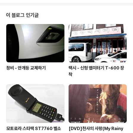
서 사용중 맘에 안들어 이리저리 알아보던중 두가지색의 L
ed 전구를 알아보았습니다. 비싸기는 하지만 오래가고 방
력있는 움직임이 감성을 사로 잡습니다. 앞표지와 뒷표지
이 블로그 인기글
입니다. 그냥평범한듯한 포장이죠.. 안쪽엔 비닐포장된 시
그널램프 2개가 들어 있습니다.뽁뽁이라도 해주지... 아쉽
네요... 측면의 센스라이트 마크가 보입니다. 2WAY라서
더블타입입니다. 이것은 미등을 켰을때 모습이죠..이제품
은 워닝캔슬러 내장형이라서 별도의 작업없이 그냥 교..
정비 - 안개등 교체하기
택시 - 신형 앱미터기 T-600 장
착
모토로라 스타택 ST7760 벨소
[DVD]천사의 사랑(My Rainy