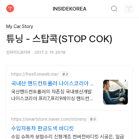
검색하기
INSIDEKOREA
티스토리
My Car Story
튜닝 - 스탑콕(STOP COK)
인사이드코리아
2017. 2. 19. 20:18
https://free9.imweb.me/
광고
국내산 핸드컨트롤러 나이스코리아 프
리9레이싱출시
국산핸드컨트롤러의 자존심 국내셍산개발
나이스코리아 프리7,프리9레이싱 핸드컨트
롤 비장애인 장애인 모두에게 편안한 핸드컨
트롤러는 오직 나이스코리아에서
https://smartstore.naver.com/storeny
광고
수입자동차 판금도색 바디킷
수입 슈퍼카 보험수리 신형개조 컨버전바디킷 시공은, 일급