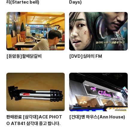
리(Startec bell)
Days)
[돈암동]할매닭갈비
[DVD]심야의 FM
판매완료 [삼각대]ACE PHOT
[건대]앤 하우스(Ann House)
O AT841 삼각대 중고 팝니다.