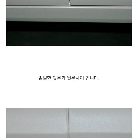
밑밑한 앞문과 뒷문사이 입니다.