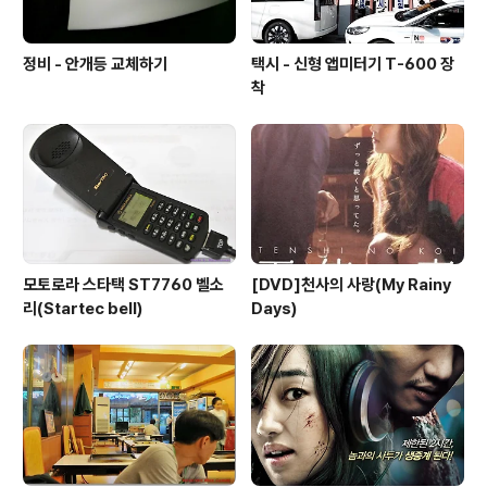
정비 - 안개등 교체하기
택시 - 신형 앱미터기 T-600 장
착
모토로라 스타택 ST7760 벨소
[DVD]천사의 사랑(My Rainy
리(Startec bell)
Days)