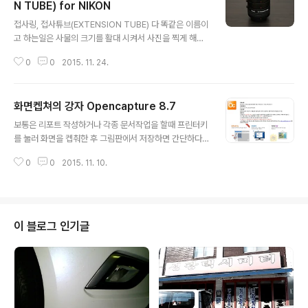
N TUBE) for NIKON
글 내용
접사링, 접사튜브(EXTENSION TUBE) 다 똑같은 이름이
고 하는일은 사물의 크기를 활대 시켜서 사진을 찍게 해주
는 기계입니다. 보통은 카메라와 렌즈 사이에 연결하여 사
0
0
2015. 11. 24.
용하며 사물과의 촛점간격을 줄여주는 역할을 하기에 확대
해서 보여줍니다. Kenko 라는 일본 카메라 주변기기를 만
드는 회사로 유명하죠. 이 3단 접사튜브는 AUTO FOCU
화면켑쳐의 강자 Opencapture 8.7
S가 가능하기 때문에 인기 있는 제품이기는 합니다. 하지
글 내용
만 접사 촬영에서는 수동모드를 많이 사용하고 있죠. FF바
보통은 리포트 작성하거나 각종 문서작업을 할때 프린터키
디보다는 크롭바디를 선호합니다. 보통 접사촬영시 성능좋
를 눌러 화면을 켑춰한 후 그림판에서 저장하면 간단하다.
은 메크로렌즈와 바디 플래쉬를 찾는게 꼭 그럴 필요는 없
하지만 원하는 부분을 잘라내기 위해서 두번의 작업을 하
습니다. 제가 아는 초접사를 취미로 찍는 분은 d90에 55-
0
0
2015. 11. 10.
는데 귀찮은것은 사실입니다. Opencapture 8.7이라는
200렌즈와 싸구려 플래쉬 그리고 접사렌즈를 가지고 사진
프로그램은 아마 이런 부분을 많이 도와주는 편리한 프로
을 찍습니다. 장비 탓하지 마..
그램입니다. 물론... 저작권 있습니다. 개인이 사용할 때는
프리이며 업무용으로 사용하거나, 기업이 사용하면 저작권
이 걸립니다. 블로그의 영리 목적이 아니니 안전하게 사용
이 블로그 인기글
할 수 있습니다. 뭐 광고로 벌어먹는 파워 블로거지는 제외
일수도 있겠네요. 사용법은 매우 간단하며 설치는 자동설
치에 저장옵션만 신경쓰시면 될것 같습니다. 가끔 광고가
뜬다는거^^ 2015-11-10