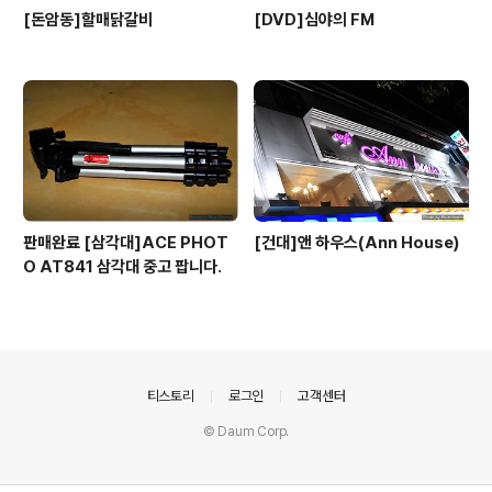
[돈암동]할매닭갈비
[DVD]심야의 FM
판매완료 [삼각대]ACE PHOT
[건대]앤 하우스(Ann House)
O AT841 삼각대 중고 팝니다.
의안내
티스토리
로그인
고객센터
© Daum Corp.