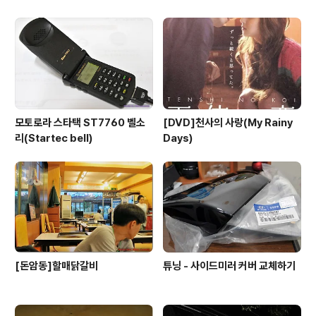
모토로라 스타택 ST7760 벨소
[DVD]천사의 사랑(My Rainy
리(Startec bell)
Days)
[돈암동]할매닭갈비
튜닝 - 사이드미러 커버 교체하기