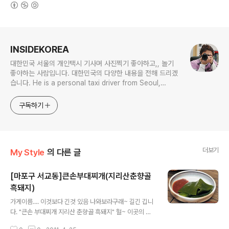
(새창열림)
로그 정보
INSIDEKOREA
대한민국 서울의 개인택시 기사며 사진찍기 좋아하고,, 놀기
좋아하는 사람입니다. 대한민국의 다양한 내용을 전해 드리겠
습니다. He is a personal taxi driver from Seoul,
Korea. He likes to take pictures, and he likes to
play. I will give you various contents of Korea.
구독하기
더보기
My Style
의 다른 글
[마포구 서교동]큰손부대찌개(지리산춘향골
흑돼지)
글 내용
가게이름.... 이것보다 긴것 있음 나와보라구래~ 길긴 깁니
다. "큰손 부대찌개 지리산 춘향골 흑돼지" 헐~ 이곳의 특
징은 주변의 사무실에서 점심과 저녁.. 그리고 회식을 하는