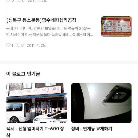
0
0
2011. 4. 25.
장소로 유명합니다. 밑반찬류가 그날그날... 틀리기 때문에
매일가도 틀린맛... 일반 백반집같은 분위기에.. 오밀조밀
모여서 식사를 하셔도 좋습니다. 고기맛도 좋고... 반찬이
[성북구 동소문동]영수네왕십리곱창
맘에 듭니다. 뭐... 그때 그때 다르긴 하겠죠? ㅎㅎㅎ Niko
글 내용
n D300 & Sigma 24-70 F2.8 EX DG 2011-04-06
동네 지나다니며.. 간판만 보았습니다. 뭘 먹을까 20분동
안 서성이며 이곳 저곳을 돌다 들어갔네요... 실내는 테이블
이 많지 않네요ㅜㅜ 메뉴는 뭐 늘상 보는 메뉴겠죠?... 야채
1
0
2011. 4. 25.
곱창에 매운소스를 별도로 시켜 먹으면 맛이 더욱 매콤하
며 좋습니다. 자극적이지 않으니 매운거 싫어 하는 분들도
드실 수 있죠... 구이도 좋고, 전 야채를 즐겨먹는 편이라서
~ 아쉬운것은 기본 반찬류가 조금... 물론 계란찜도 서비스
는 아닙니다^^ 돈암동에 몇 안되는 곱창집중 한 집이라고
이 블로그 인기글
보시면 됩니다. 순대는 없습니다!!! Nikon D300 & Sigm
a 24-70 F2.8 EX DG 2011-04-05
택시 - 신형 앱미터기 T-600 장
정비 - 안개등 교체하기
착