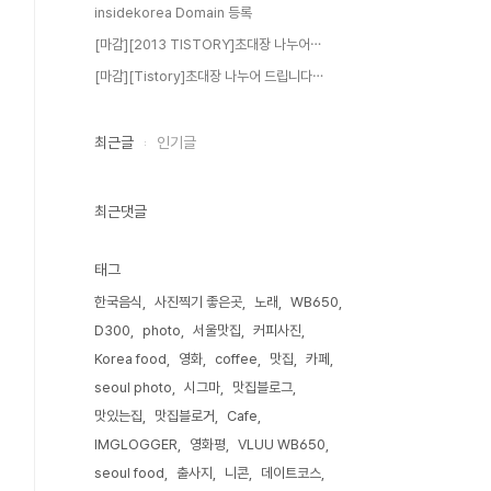
insidekorea Domain 등록
[마감][2013 TISTORY]초대장 나누어⋯
[마감][Tistory]초대장 나누어 드립니다⋯
최근글
인기글
최근댓글
태그
한국음식
사진찍기 좋은곳
노래
WB650
D300
photo
서울맛집
커피사진
Korea food
영화
coffee
맛집
카페
seoul photo
시그마
맛집블로그
맛있는집
맛집블로거
Cafe
IMGLOGGER
영화평
VLUU WB650
seoul food
출사지
니콘
데이트코스