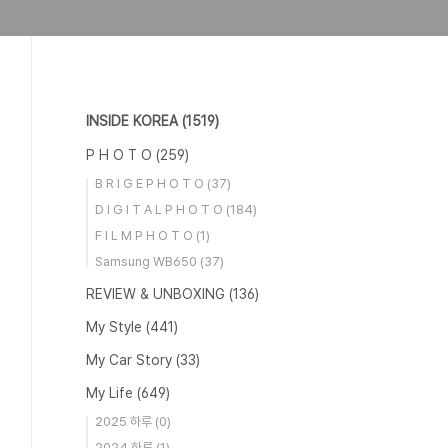
INSIDE KOREA
(1519)
P H O T O
(259)
B R I G E P H O T O
(37)
D I G I T A L P H O T O
(184)
F I L M P H O T O
(1)
Samsung WB650
(37)
REVIEW & UNBOXING
(136)
My Style
(441)
My Car Story
(33)
My Life
(649)
2025 하루
(0)
2024 하루
(1)