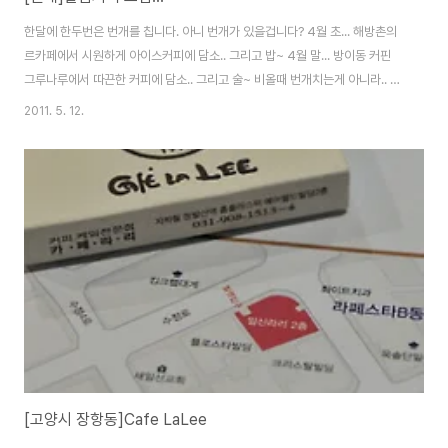
한달에 한두번은 번개를 칩니다. 아니 번개가 있을겁니다? 4월 초... 해방촌의
르카페에서 시원하게 아이스커피에 담소.. 그리고 밥~ 4월 말... 방이동 커핀
그루나루에서 따끈한 커피에 담소.. 그리고 술~ 비올때 번개치는게 아니라.. 급
하게 번개가 칩니다.. 번개를 치겠지요 ㅎㅎㅎ 하루에 한잔 이상씩 마셔야 하는
2011. 5. 12.
커피.. 중독인것 같습니다. Nikon D300 & Sigma 24-70 F2.8 EX DG
2011-04-16 With Le Cafe & Coffine Gurunaru
[고양시 장항동]Cafe LaLee