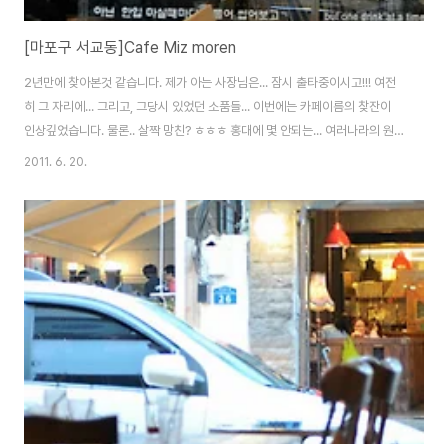
[마포구 서교동]Cafe Miz moren
2년만에 찾아본것 같습니다. 제가 아는 사장님은... 잠시 출타중이시고!!! 여전
히 그 자리에... 그리고, 그당시 있었던 소품들... 이번에는 카페이름의 찾잔이
인상깊었습니다. 물론.. 살짝 망친? ㅎㅎㅎ 홍대에 몇 안되는... 여러나라의 원
두를 감상할 수 있는 곳!!! 이곳이 아닐까 생각이 듭니다. 뭐 하도 많은 포스팅이
2011. 6. 20.
되어 있어서 자세한 사항은 생략하기로 합니다. Nikon D300 & Sigma 24-
70 F2.8 EX DG 2011-06-01