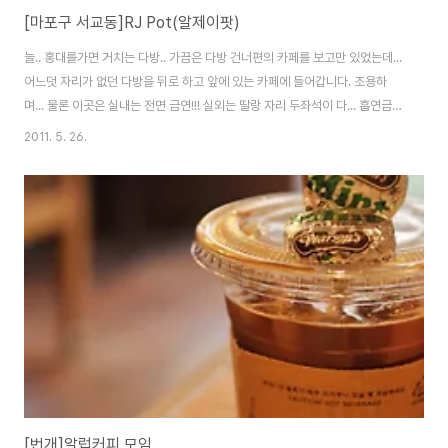
[마포구 서교동]RJ Pot(알제이팟)
늘.. 홍대를가면 거치는 다방.. 가끔은 다방 건너편의 카페를 보고만 있었는데...
어느덧 자리가 없던 다방을 뒤로 하고 앞에 있는 카페에 들어갑니다. 조용하
며... 물론 이곳은 실내는 전면 금연!!! 실외는 딸랑 자리 두좌석이 다... 흡연금지
입니다. 아기자기한 소품으로 BOOK Cafe를 연상시키지만.. 꼭 그런것 만은
2011. 5. 26.
아닙니다. 조용하면서도 서로간의 담소를 나누기에 부담이 없는 이곳... 다방의
시끄러움과 끽연실의 냄새를 피하실때는 좋다고 생각합니다. 물론.. 커피맛은
서로간의 차이라 이야기 안합니다. Nikon D300 & Sigma 24-70 F2.8 EX
DG 2011-05-10
[번개]알럽커피 모임...