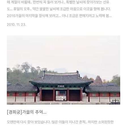
매 계절이 바뀔때.. 한번씩 꼭 들러 보거나.. 특별한 날씨에 찾아가보는 선유
도... 휴일의 오후.. 약간 쌀쌀한 날씨에 조급한 마음으로 이곳을 향해 봅니다.
2010가을의 마지막을 장식해 보려고... 아니 조금은 편해지려고 노력해 봅니
다. 최근의 심정으로는 아직도.. 아직도... 쓸쓸한 가을하늘.. 그러나 날씨만큼
2010. 11. 23.
가을 하늘을 만끽해보면서 이리저리 돌아다녀 봅니다. 우연한 인연? 아니.. 추
억이죠 예전에 봤던 토끼들.. 두마리 다 건강한것을 확인하고.. 살짝 인증샷 날
려 봅니다. 우울했지만.. 아니 우울하지만.. 그래도 눈 만은 좋은 느낌을 주려고
무던히 노력해 보지만.. 어딘가 모르게 슬퍼 보이는 사진들로 가득차 있는 현실
에 안타까운 생각만 듭니다. 아니.. 곧 겨울이 올것 같다라는 생각이 더 드는군..
[경희궁]가을의 추억...
오랜만에 다시 찾아 보았습니다. 많은 이들이 지나간 흔적.. 하지만 소외된듯한