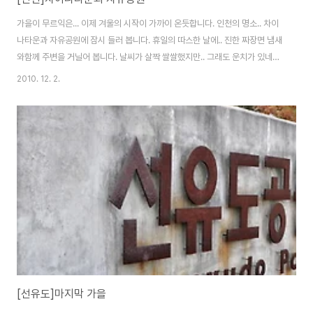
가을이 무르익은... 이제 겨울의 시작이 가까이 온듯합니다. 인천의 명소.. 차이
나타운과 자유공원에 잠시 들러 봅니다. 휴일의 따스한 날에.. 진한 짜장면 냄새
와함께 주변을 거닐어 봅니다. 날씨가 살짝 쌀쌀했지만.. 그래도 운치가 있네
요.. 낙옆이 많이 뒹굴고.. 주변에 산책나온 시민들.. 그리고 저와 같은 찍사들!~
2010. 12. 2.
자유공원은 두번째 방문입니다. 예전에는 야경을 찍었으나.. 일정관계로 야경
은 뒤로하고.. 주변의 가을 냄새만 찍은 것 같습니다. 멀리 보이는 서해앞바다
는... 시야가 확보가 불가하여 아쉬움이 많았습니다. 높은 곳에서 바라다본... 서
해앞바다.. 멀게만 느껴집니다. 음~ 짜장면이 생각납니다. 배고파지네요^^
Nikon D300 & Sigma 24-70 F2.8 EX DG 2010-11-21
[선유도]마지막 가을