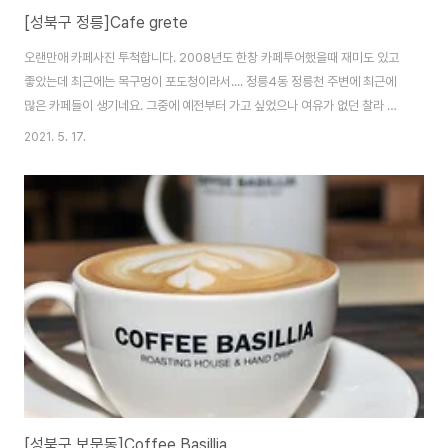
[성북구 정릉]Cafe grete
오랜만애 카페사진 투척합니다. 2008년도 한창 카페투어했을때 재미도 있고
좋았는데 최근에는 목구멍이 포도청이라서.... 정릉4동 정릉천 주변에 최근에
많은 카페들이 생기네요. 그중에 예전부터 가고 싶었으나 여유가 없던 찰라 지
인들과 함께 들렀습니다. 1,2층으로 구성되어 있고 2층엔 테라스도 있습니다.
2021. 5. 17.
2층에서 마시려 했으나 워낙 공부? 하는 분위기를 만들고 있어서 수다 떨기엔
부담스럽더군요. 나름 커피맛도 있고 은은한 재즈음악이 흐르고 건너편에는 정
릉천이 흘러 분위기도 있습니다. 다만 2층엔 도서실도 아니고 각자 노트북에
한자리씩을 차지해서 영~ 암튼 커피맛 좋습니다. 2021-05-17
[성북구 보문동]Coffee Basillia