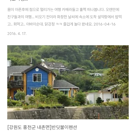
몸이 아픈후에 첨으로 멀리가는 여행 카메라들고 훌쩍 떠나봅니다. 오랜만에
친구들과의 여행... 비오기 전이라 화창한 날씨에 속소에 도착 설악항에서 밥먹
고.. 회먹고.. 아바이순대. 닭강정 ㅋㅋ 즐겁게 놀다 왔네요. 2016-04-16
2016. 4. 17.
[강원도 홍천군 내촌면]반딧불이펜션