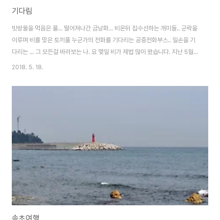
기다림
빗방울을 먹음은 풀... 떨어져나간 금낭화... 비온뒤 집수선하는 개미들.. 군락을
이루며 비를 맞은 토끼풀 누군가의 전화를 기다리는 공중전화부스.. 일손을 기
다리는 ... 그 모든걸 바라보는 나. 요 몇일 비가 제법 많이 왔습니다. 지난 5월
6일~7일 1박2일로 홍천 내촌의 반딧불이팬션에 다녀왔습니다. 마지막 여행
2018. 5. 18.
을 같이한 분과.. 지나간 과거를 돌이켜 봅니다. 2018-05-06
속초여행...