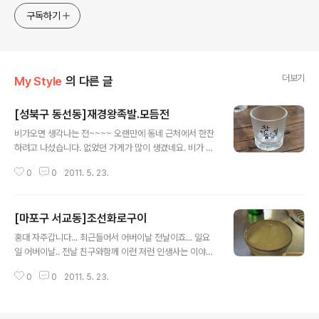
play. I will give you various contents of Korea.
구독하기
더보기
My Style
의 다른 글
[성북구 동선동]재경왕족발.모듬전
글 내용
비가오면 생각나는 전~~~~ 오랜만에 동네 근처에서 한잔
하려고 나섰습니다. 없었던 가게가 많이 생겼네요. 비가 오
는 날이니 모듬전을 먹으려 했는데 마침 생긴지 얼마 안된
0
0
2011. 5. 23.
가게가 있어 들어가 봅니다. 허걱~ 족발대를 시키면... 가격
을 할인해주는 행사를 하더군요.. 한달정도 남은것 같습니
다. 거기에 모듬전도 가격이 저렴하니... 둘이 먹기에는 벅
[마포구 서교동]조선화로구이
찬.. 양!!! 결론!!! 남겼죠 ㅠㅠ 쫄깃한 족발에 따끈한 모듬
글 내용
전... 거기에 시원한 막걸리나 소주.. 딱입니다. 이곳의 또다
홍대 자주갑니다... 최근들어서 어버이날 전날이죠... 일요
른 묘미... 술마시러 왔다가 해장하고 갑니다. 시원한 김칫
일 어버이날.. 전날 친구와함께 이런 저런 인생사는 이야기
국!!! 이거이거... 술마시러왔다가 술깨고 갑니다. Nikon D
와함께 술한잔 하러 찾아갔습니다. 원래 다른곳에 가려 했
300 & Sigma 24-70 F2.8 EX DG 2011-05-09
0
0
2011. 5. 23.
으나 만원이라서 이곳으로 이동하게 되었습니다. 정육점형
식이라 직접 만들어서 그때그때 팔기에 신선도가 있습니
다. 가격은 저렴한편이 아니라 아쉽기만 합니다. 고기맛과