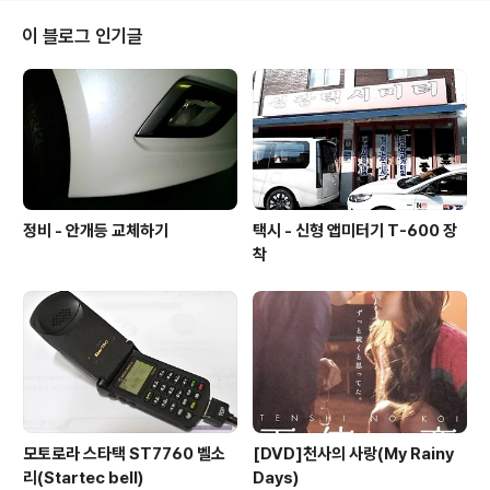
반찬.. 그리고 찌개의 맛은 일품이네요... 밥한공기 시켜서
뚝딱.... 예전 청기와주유소 건너편에 위치합니다. Nikon
이 블로그 인기글
D300 & Sigma 24-70 F2.8 EX DG 2011-05-07
정비 - 안개등 교체하기
택시 - 신형 앱미터기 T-600 장
착
모토로라 스타택 ST7760 벨소
[DVD]천사의 사랑(My Rainy
리(Startec bell)
Days)