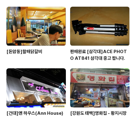
[돈암동]할매닭갈비
판매완료 [삼각대]ACE PHOT
O AT841 삼각대 중고 팝니다.
[건대]앤 하우스(Ann House)
[강원도 태백]영화집 - 황지시장