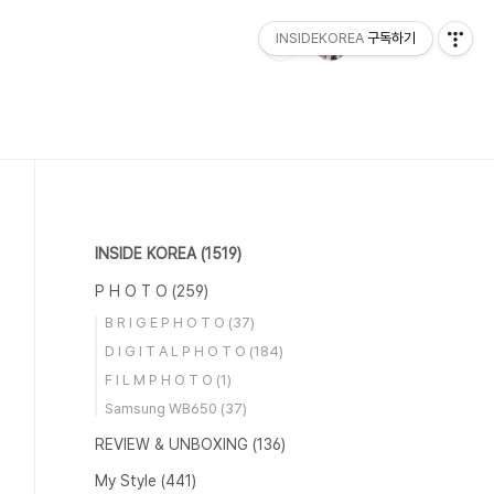
INSIDEKOREA
구독하기
INSIDE KOREA
(1519)
P H O T O
(259)
B R I G E P H O T O
(37)
D I G I T A L P H O T O
(184)
F I L M P H O T O
(1)
Samsung WB650
(37)
REVIEW & UNBOXING
(136)
My Style
(441)