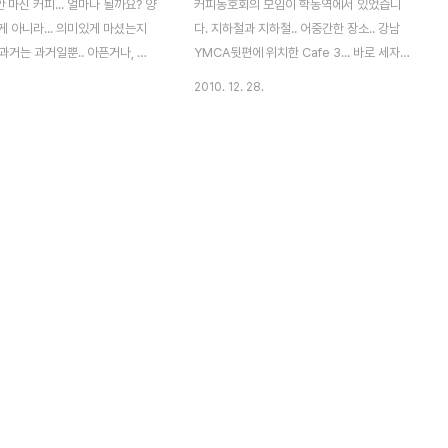
마신 커피... 얼마나 될까요? 양
커피동호회의 모임이 학동역에서 있었습니
 아니라... 의미있게 마셨는지
다. 지하철과 지하철.. 어중간한 장소.. 강남
간 과거는 과거일뿐.. 아픈거나, 슬
YMCA뒷편에 위치한 Cafe 3... 바로 세자매
한것은... 인생의 한 추억일뿐...
가 함께 운영하는 카페라서 이름을 지었다고
2010. 12. 28.
는 2011년 다시 해는 떠오르
합니다. 세분다 미인이시구요... 강남 까르나
들면서 조숙해 진다고 해야 할까
(지금은 없어졌네요)에 제가 간적이 있었는데
년 건강하고 행복한 삶을 위해서...
사장님께서 기억을 해 주셔서요... 아쉽게 지
돌아보지말고 앞만 바라보며 달
금은 연락이 안되어 아쉽기만 합니다. 암튼..
 안녕.. 2010년... Nikon
아기자기한 실내구성과.. 커피한잔.. 그리고,
gma 24-70 F2.8 EX DG
어우러진 음악들.. 따스한 분위기에 데이트코
31
스나 간단한 수다정도는 가능할듯 합니다. 더
욱이 1,000원의 나눔이 있으니 확인해 보세
요^^ 논현동에 갈일이 자주 생겼으면 합니다.
잘 마시고 왔습니다. Nikon D300 &
Sigma 24-70 F2.8 EX DG 2010-12-
22