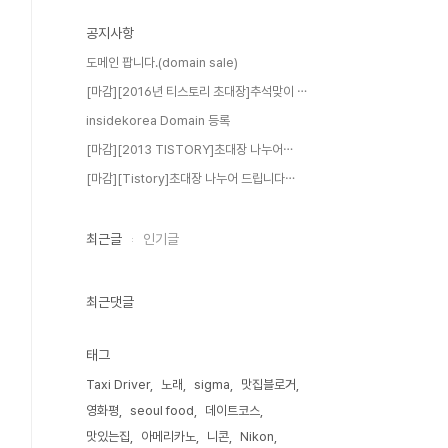
공지사항
도메인 팝니다.(domain sale)
[마감][2016년 티스토리 초대장]추석맞이 ⋯
insidekorea Domain 등록
[마감][2013 TISTORY]초대장 나누어⋯
[마감][Tistory]초대장 나누어 드립니다⋯
최근글
인기글
최근댓글
태그
Taxi Driver
노래
sigma
맛집블로거
영화평
seoul food
데이트코스
맛있는집
아메리카노
니콘
Nikon