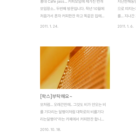
홍대 Cafe jass... 커피모임에 제가친 번개
지난한해동안 
모임장소.. 두번째 방문입니다. 작년 10월에
으로 따지는게
처음가서 혼자 커피한잔 하고 똑같은 집에가
를... 지나
서 저녁먹고 집에 온시간... 이날도 같은 일정
프거나, 불행
2011. 1. 24.
2011. 1. 6.
으로 돌아다니고.. 다만.. 중간에 다방가서 커
새롭게 나아가
피한잔 더 했다는 것 빼고는 이상하게 똑같네
며, 나이가 
요. 구수한 커피향이 들어서자마다 코끗을 자
요? 2011
극시켜주고, 어색하지 않은 분위기에 조용한
다시한번 뒤
듯 하면서 사뭇... 느낌이 다른!!! 최근 안국동
리고 싶습니다.
에 2호점이 오픈되었다는데 그곳도 가봐야
D300 & Si
할것 같습니다. 나름 커피마니아는 아니어도,
2010-12-
커피향과 커피를 통해서 느낄 수 있는 친분이
저를 더 끌어 당기는듯 합니다. 가끔은 집에
[왁스]부탁해요~
서도 내려먹는 커피... 하지만, 집에서 먹는 맛
과 직접가서 먹는 맛의 차이랄까? 아직은 아
모처럼... 오래간만에.. 그것도 비가 안오는 비
마츄어인듯 합니다. 매주... 아니 한달..
를 기다리는 달팽이처럼 대학로의 비를기다
리는달팽이"라는 카페에서 커피한잔 합니다.
아니 맥주한병 시켜 마시며 무작정 기다려 봅
2010. 10. 18.
니다.. 기다릴겁니다. 기다리겠습니다. 1. 그