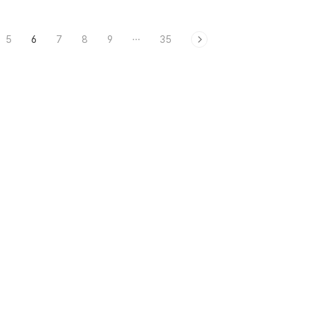
5
6
7
8
9
···
35