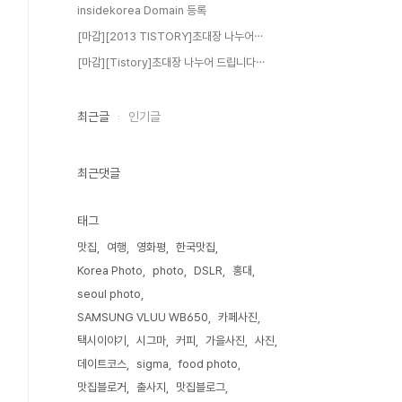
insidekorea Domain 등록
[마감][2013 TISTORY]초대장 나누어⋯
[마감][Tistory]초대장 나누어 드립니다⋯
최근글
인기글
최근댓글
태그
맛집
여행
영화평
한국맛집
Korea Photo
photo
DSLR
홍대
seoul photo
SAMSUNG VLUU WB650
카페사진
택시이야기
시그마
커피
가을사진
사진
데이트코스
sigma
food photo
맛집블로거
출사지
맛집블로그