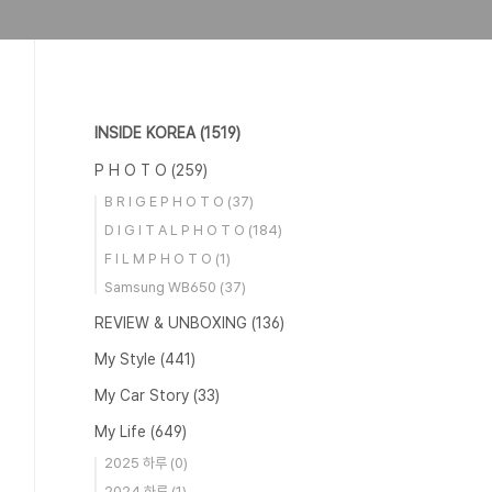
INSIDE KOREA
(1519)
P H O T O
(259)
B R I G E P H O T O
(37)
D I G I T A L P H O T O
(184)
F I L M P H O T O
(1)
Samsung WB650
(37)
REVIEW & UNBOXING
(136)
My Style
(441)
My Car Story
(33)
My Life
(649)
2025 하루
(0)
2024 하루
(1)