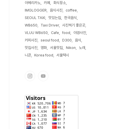
아메리카노
카페
회식장소
IMGLOGGER
음식사진
coffee
SEOUL TAXI
맛있는집
한국음식
WB650
Taxi Driver
사진찍기 좋은곳
VLUU WB650
Cafe
food
야경사진
커피사진
seoul food
D300
음식
맛집사진
영화
서울맛집
Nikon
노래
니콘
Korea food
서울택시