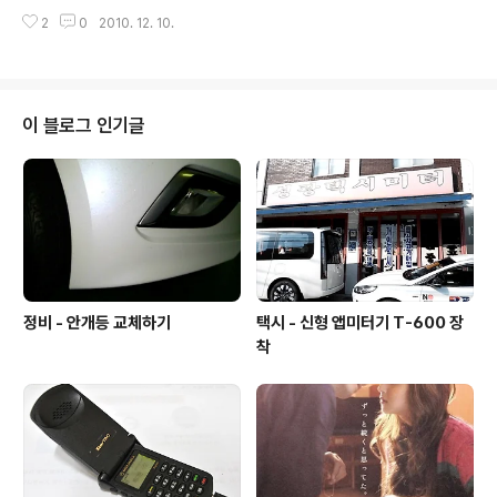
년들 사이에 인기 짱인 Northface 어르신들 등산할때 인
찾아 보시기 바랍니다. Nikon D300 & Sigma 24-70 F
2
0
2010. 12. 10.
기 짱인 Northface 우리나라는 동네 약수터를 다녀도 유
2.8 EX DG 2010-12-09
명메이커가 아니면 안간단다... 암벽등반이나 전문 산악이
니 차려 입는 옷을 그저 약수터에서 볼 뿐... 차별화되고 싶
은걸까? 언제 구입했는지 기억도 없는... 국내에서는 예전
에 도입되어 간판내린 제품.. 최근에는 다시 구제나 혹은..
이 블로그 인기글
슈즈로 신제품들이 나오는 LA gear 트레이닝 복을 찾았
다.. 완전 대박난 느낌 ㅎㅎㅎ 빨간색과 검정색의 조화.. 무
슨 해병대 스타일도 아니고.. 암튼.. 개나소나 입는 Northf
ace보다는 좋은것 같다. Nikon D300 & ..
정비 - 안개등 교체하기
택시 - 신형 앱미터기 T-600 장
착