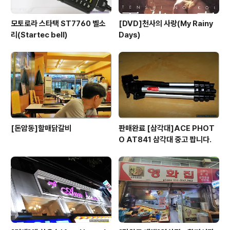
모토로라 스타택 ST7760 벨소
[DVD]천사의 사랑(My Rainy
리(Startec bell)
Days)
[돈암동]할매닭갈비
판매완료 [삼각대]ACE PHOT
O AT841 삼각대 중고 팝니다.