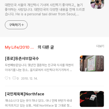
대한민국 서울의 개인택시 기사며 사진찍기 좋아하고,, 놀기
좋아하는 사람입니다. 대한민국의 다양한 내용을 전해 드리겠
습니다. He is a personal taxi driver from Seoul,
Korea. He likes to take pictures, and he likes to
play. I will give you various contents of Korea.
구독하기
더보기
My Life/2010 하루
의 다른 글
[종로]등촌샤브칼국수
글 내용
두번째방문입니다. 몇년전 결혼하는 친구와 식사를 하면서
이야기를 나눈 장소.. 을지로에서 사진찍다 허기가져서 찾
아 갔습니다. 가격이 많이 올랐는지... 아니면 오랜만에 와
1
0
2010. 12. 14.
서 그런건지.. 이곳은 깔끔하면서도 소스가 특별나서 기억
에 남습니다. 일반적인 샤브샤브랑 특별한 것은 없지만.. 그
래도 양 많이 달라면 푸짐하게 주시네요. 둘이서 셋트로 시
[국민체육복]Northface
켜먹고, 거기에 밥까지 먹으면 배부르네요... 또, 반주도 했
글 내용
으니 ㅎㅎㅎ 종로에 2군데가 있는걸로 알고 있습니다. 학
개나소나 다 입는 옷이 하나 있다.. 아니 언제 부턴가 국내
원가 건너편과 종각옆... 이곳은 종각옆쪽입니다. 부담없는
에 히트치고 있는 상표.. 바로 Northface 말 그대로 청소
가격은 아니지만... 그래도 추울때 뜨거운 국물이 생각나면