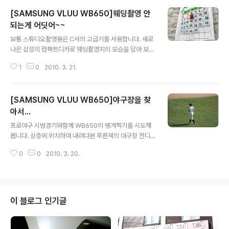
[SAMSUNG VLUU WB650]웨딩촬영 안
되는게 어딧어~~
글 내용
보통 스튜디오촬영용은 C사의 고급기를 사용합니다. 새로
나온 삼성의 컴팩트디카로 웨딩촬영지의 모습을 담아 보았
습니다. 많은 조명에서는 상당한 효과를 발휘하였으나, 아
1
0
2010. 3. 21.
쉽게도 실내에서 GPS를 잡느라 고생을 했습니다. 차분한
실내 분위기와 조명으로 여러가지 모습을 담아 보고자 들
러리를 했습니다. 이쁜 소품들... 화려하거나 스무스한 조명
[SAMSUNG VLUU WB650]야구장을 찾
들.. 그리고, 주인공 예비신랑,신부... 다섯시간이라는 시간
동안 촬영에 임하는 모습에 결혼도 아무나 하는 것이 아니
아서...
글 내용
라 생각이 듭니다. 비가 오는 관계로 실내촬영에 만족해야
프로야구 시범경기와함께 WB650의 땡겨찍기를 시도해
했지만, 두 주인공들이 많이 힘들어 했네요. 컴팩트디카의
봅니다. 상층에 위치하여 내려다본 푸른색의 야구장 잔디...
웨딩촬영에 몇장의 사진을 올려 봅니다. DSLR과 비교를
그리고 열심히 경기를 하는 선수들... 좋아 하는 선수가 나
해도 손색이 없는 WB650... 여러가지 컨셉의 사진을 살짝
0
0
2010. 3. 20.
오면 함성을 지르는 관중들까지... 하나가 되는 모습입니다.
올려 봅니다. PS : 강남 ..
15배줌도 줌이지만, 동영상 기능에서의 완벽한 조화로 인
해서 삼각대 또는 모노포드만 있으면 손떨림 없이 좋은 동
영상을 찍을 수 있어 대단한 물건이라고 느껴집니다. 개인
적으로 잔디밭에서 노다니며 이런 저런 스냅사진을 찍어
이 블로그 인기글
보고 싶었는데 늦게 참석한 관계로 구장내를 들어가지 못
해 아쉬운 점이 많이 있었습니다. 꼬마팬의 응원에 힘을 얻
은 관중들 아쉽지만 홈팀의 패배. 다음을 기약하며 물론 시