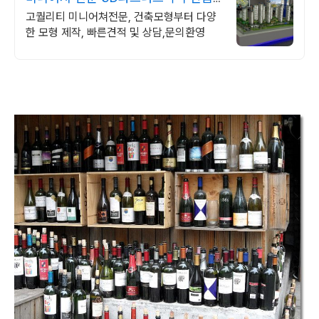
질로 고객만족100%
고퀄리티 미니어쳐전문, 건축모형부터 다양
한 모형 제작, 빠른견적 및 상담,문의환영