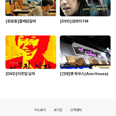
[돈암동]할매닭갈비
[DVD]심야의 FM
[DVD]이웃집 남자
[건대]앤 하우스(Ann House)
의안내
티스토리
로그인
고객센터