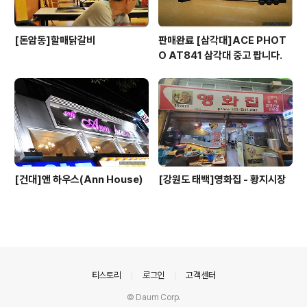
[돈암동]할매닭갈비
판매완료 [삼각대]ACE PHOT
O AT841 삼각대 중고 팝니다.
[건대]앤 하우스(Ann House)
[강원도 태백]영화집 - 황지시장
의안내
티스토리
로그인
고객센터
© Daum Corp.