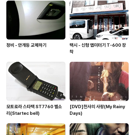
정비 - 안개등 교체하기
택시 - 신형 앱미터기 T-600 장
착
모토로라 스타택 ST7760 벨소
[DVD]천사의 사랑(My Rainy
리(Startec bell)
Days)