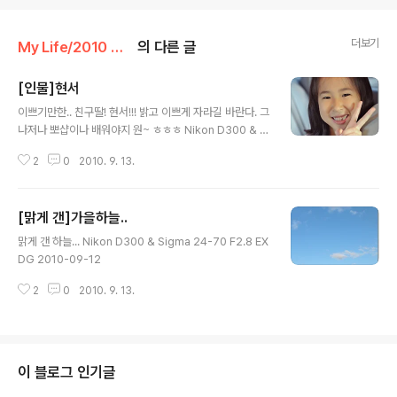
더보기
My Life/2010 하루
의 다른 글
[인물]현서
글 내용
이쁘기만한.. 친구딸! 현서!!! 밝고 이쁘게 자라길 바란다. 그
나저나 뽀샵이나 배워야지 원~ ㅎㅎㅎ Nikon D300 & Si
gma 24-70 F2.8 EX DG 2010-09-12
2
0
2010. 9. 13.
[맑게 갠]가을하늘..
글 내용
맑게 갠 하늘... Nikon D300 & Sigma 24-70 F2.8 EX
DG 2010-09-12
2
0
2010. 9. 13.
이 블로그 인기글