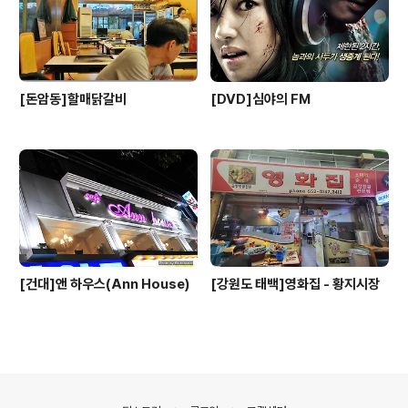
[돈암동]할매닭갈비
[DVD]심야의 FM
[건대]앤 하우스(Ann House)
[강원도 태백]영화집 - 황지시장
의안내