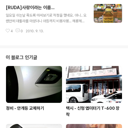
[RUDA]사랑이라는 이름...
글 내용
일요일 쉬는날 죽도록 마셔보기로 작정을 했네요. 아니.. 오
랜만에 데퀼라를 마셨더니 아침까지 비몽사몽... 헤롱헤롱..
올만에 친구와함께 거하게 취해 보았습니다. 노래방까지
4
0
2010. 9. 13.
가서 신나게 노래 부르고 집에 오니 3시가 가까워졌더군
요... 뭔 노래를 불렀는지? 아는 사람만 알구요 ㅎㅎㅎ 마지
막의 달고나사진... 사랑을 글로 그리고 그림으로 표현하기
힘듭니다. 하지만.. 달고나처럼 하트를 만들어 가는것이 중
요하듯... 서로에 대해서 좀 더 많이 알아가는 것이 배려가
이 블로그 인기글
아닐까 생각이 듭니다. Nikon D300 & Sigma 24-70 F
2.8 EX DG 2010-09-11
정비 - 안개등 교체하기
택시 - 신형 앱미터기 T-600 장
착