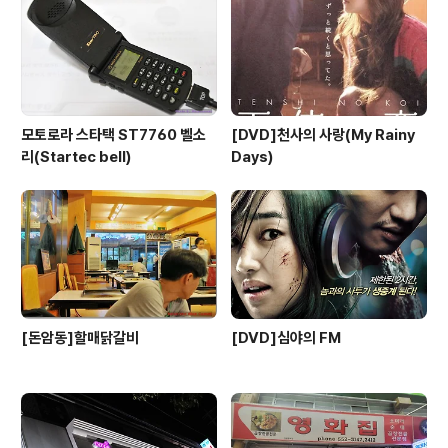
모토로라 스타택 ST7760 벨소
[DVD]천사의 사랑(My Rainy
리(Startec bell)
Days)
[돈암동]할매닭갈비
[DVD]심야의 FM