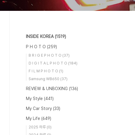
INSIDE KOREA
(1519)
P H O T O
(259)
B R I G E P H O T O
(37)
D I G I T A L P H O T O
(184)
F I L M P H O T O
(1)
Samsung WB650
(37)
REVIEW & UNBOXING
(136)
My Style
(441)
My Car Story
(33)
My Life
(649)
2025 하루
(0)
2024 하루
(1)