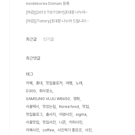
insidekorea Domain 등록
[마감][2013 TISTORY]초대장 나누어⋯
[마감][Tistory]초대장 나누어 드립니다⋯
최근글
인기글
최근댓글
태그
카페
홍대
맛집블로거
여행
노래
D300
회식장소
SAMSUNG VLUU WB650
영화
서울택시
맛있는집
Korea food
맛집
맛집블로그
출사지
야경사진
sigma
서울맛집
맛집사진
니콘
커피사진
카페사진
coffee
사진찍기 좋은곳
사진