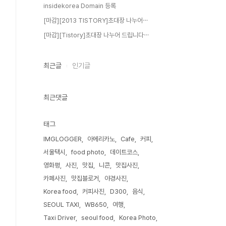
insidekorea Domain 등록
[마감][2013 TISTORY]초대장 나누어⋯
[마감][Tistory]초대장 나누어 드립니다⋯
최근글
인기글
최근댓글
태그
IMGLOGGER
아메리카노
Cafe
커피
서울택시
food photo
데이트코스
영화평
사진
맛집
니콘
맛집사진
카페사진
맛집블로거
야경사진
Korea food
커피사진
D300
음식
SEOUL TAXI
WB650
여행
Taxi Driver
seoul food
Korea Photo