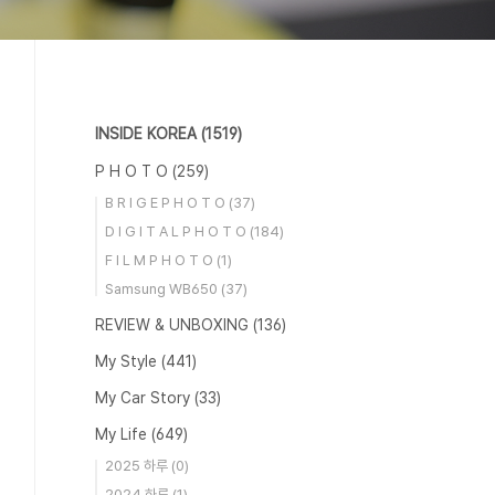
INSIDE KOREA
(1519)
P H O T O
(259)
B R I G E P H O T O
(37)
D I G I T A L P H O T O
(184)
F I L M P H O T O
(1)
Samsung WB650
(37)
REVIEW & UNBOXING
(136)
My Style
(441)
My Car Story
(33)
My Life
(649)
2025 하루
(0)
2024 하루
(1)