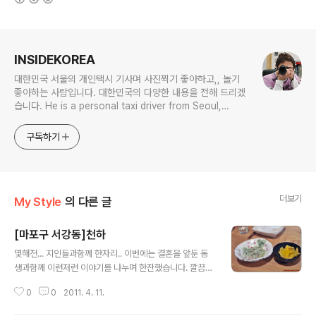
로그 정보
INSIDEKOREA
대한민국 서울의 개인택시 기사며 사진찍기 좋아하고,, 놀기
좋아하는 사람입니다. 대한민국의 다양한 내용을 전해 드리겠
습니다. He is a personal taxi driver from Seoul,
Korea. He likes to take pictures, and he likes to
play. I will give you various contents of Korea.
구독하기
더보기
My Style
의 다른 글
[마포구 서강동]천하
글 내용
몇해전... 지인들과함께 한자리.. 이번에는 결혼을 앞둔 동
생과함께 이런저런 이야기를 나누며 한잔했습니다. 깔끔한
음식에 반하고, 단.. 가격에는 살짝 놀랍니다. 양이 많은 건
0
0
2011. 4. 11.
탕종류나 면종류.. 나머지는 비싼듯합니다. 맛이 있고, 기다
림의 미덕과함께 느껴야 하는 맛집~~~ 한국음식은 아니지