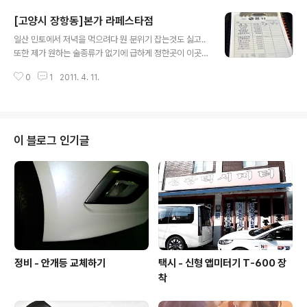
만, 오랜만에 일본음식을 먹어봅니다. 생각보다 제 입맛에
[고양시 장항동]본가 라페스타점
는 맞는듯합니다. 느낀해서 그런가? ㅎㅎㅎ 간단하게 요기
글 내용
와함께 반주하실분들께 추천해 드립니다. 단,,,, 시끄럽습니
일산 민토에서 저녁을 먹으려다 뭔 분위기 잡는것도 싫고..
다. Nikon D300 & Sigma 24-70 F2.8 EX DG 2011
또한 제가 원하는 술종류가 없기에 급하게 정한곳이 이곳
-04-04
입니다. 착한 가격은 아니네요 ㅠㅠ 서울 종로에서 한번 간
0
1
2011. 4. 11.
적이 있던곳인데... 일산쪽에 오랜만에 밥을 먹기위해 찾아
간 곳.. 사실은 술생각에 꼬셨습니다. 그나저나... 고기값이
이렇게 올라서야 ㅠㅠ 깔끔하고 푸짐한 야채는 마음에 드
는데 고기의 양이 문제내요 뭐.. 밥도 따로 시켜야 하니 부
담이 되기는 합니다. 깔끔하면서, 야채많이 먹으며 반주정
이 블로그 인기글
도 할 수 있는 장소로 추천해 드립니다. 단... 가족단위가 많
으니 금연해 주시길~ ㅎㅎㅎ 고기맛은 직접 맛보시기 바랍
니다. Nikon D300 & Sigma 24-70 F2.8 EX DG 20
11-04-01
정비 - 안개등 교체하기
택시 - 신형 앱미터기 T-600 장
착