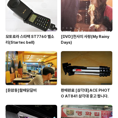
모토로라 스타택 ST7760 벨소
[DVD]천사의 사랑(My Rainy
리(Startec bell)
Days)
[돈암동]할매닭갈비
판매완료 [삼각대]ACE PHOT
O AT841 삼각대 중고 팝니다.