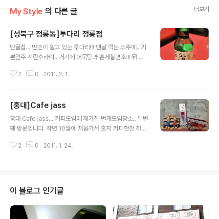
더보기
My Style
의 다른 글
[성북구 정릉동]투다리 정릉점
글 내용
단골집... 만인이 알고 있는 투다리!!! 맨날 먹는 소주에.. 기
본안주 계란후라이.. 거기에 어묵탕과 훈제칠면조!!! 뭐 말
이 필요하나요? ㅎㅎㅎ 동네에서도 즐겨 먹을 수 있는 공통
2
0
2011. 2. 1.
적인 맛.. 하지만... 단골이 좋은건 더 많은 서비스가 있다는
사실!!! 지역마다 계란후라이 만드는 방법이 차이가 있을겁
니다. 투다리에서 계란후라이 안주면.. 거기는 짝퉁입니다.
[홍대]Cafe jass
매번 사진만 찍다가 이번엔 진짜로 올려봅니다^^ Nikon
글 내용
D300 & Sigma 24-70 F2.8 EX DG 2011-01-24
홍대 Cafe jass... 커피모임에 제가친 번개모임장소.. 두번
째 방문입니다. 작년 10월에 처음가서 혼자 커피한잔 하고
똑같은 집에가서 저녁먹고 집에 온시간... 이날도 같은 일정
2
0
2011. 1. 24.
으로 돌아다니고.. 다만.. 중간에 다방가서 커피한잔 더 했
다는 것 빼고는 이상하게 똑같네요. 구수한 커피향이 들어
서자마다 코끗을 자극시켜주고, 어색하지 않은 분위기에
조용한듯 하면서 사뭇... 느낌이 다른!!! 최근 안국동에 2호
점이 오픈되었다는데 그곳도 가봐야 할것 같습니다. 나름
이 블로그 인기글
커피마니아는 아니어도, 커피향과 커피를 통해서 느낄 수
있는 친분이 저를 더 끌어 당기는듯 합니다. 가끔은 집에서
도 내려먹는 커피... 하지만, 집에서 먹는 맛과 직접가서 먹