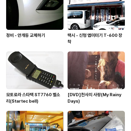
는 맛의 차이랄까? 아직은 아마츄어인듯 합니다. 매주... 아
니 한달..
정비 - 안개등 교체하기
택시 - 신형 앱미터기 T-600 장
착
모토로라 스타택 ST7760 벨소
[DVD]천사의 사랑(My Rainy
리(Startec bell)
Days)