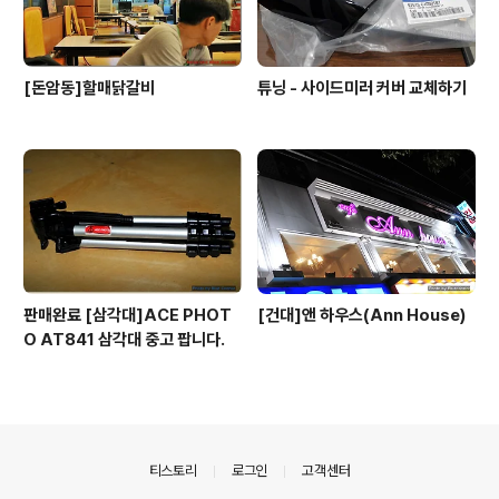
[돈암동]할매닭갈비
튜닝 - 사이드미러 커버 교체하기
판매완료 [삼각대]ACE PHOT
[건대]앤 하우스(Ann House)
O AT841 삼각대 중고 팝니다.
의안내
티스토리
로그인
고객센터