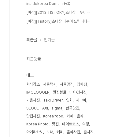
insidekorea Domain 등록
[마감][2013 TISTORY]초대장 나누어⋯
[마감][Tistory]초대장 나누어 드립니다⋯
최근글
인기글
최근댓글
태그
회식장소
서울택시
서울맛집
영화평
IMGLOGGER
맛집블로그
야경사진
가을사진
Taxi Driver
영화
시그마
SEOUL TAXI
sigma
한국맛집
맛집사진
Korea food
카페
음식
Korea Photo
맛집
데이트코스
여행
아메리카노
노래
커피
음식사진
출사지