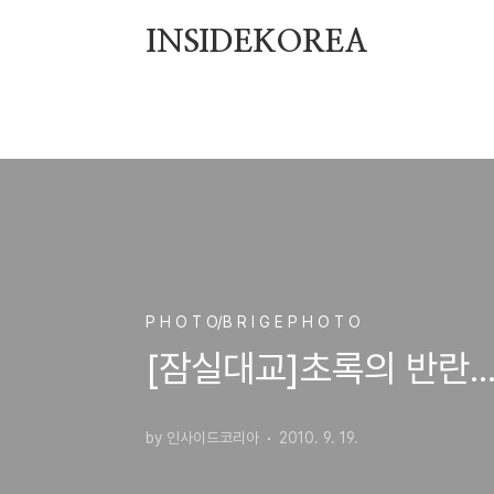
본문 바로가기
INSIDEKOREA
P H O T O/B R I G E P H O T O
[잠실대교]초록의 반란..
by 인사이드코리아
2010. 9. 19.