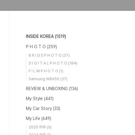
INSIDE KOREA
(1519)
P H O T O
(259)
B R I G E P H O T O
(37)
D I G I T A L P H O T O
(184)
F I L M P H O T O
(1)
Samsung WB650
(37)
REVIEW & UNBOXING
(136)
My Style
(441)
My Car Story
(33)
My Life
(649)
2025 하루
(0)
2024 하루
(1)