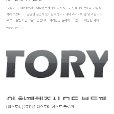
12월25일 30년만에 얼어죽을듯한 영하의 날씨... 미친척 광화문에서 야경을
찍어 보겠다고... 달달달 떨면서 칼바람에 동태가되어 주머니에 손 넣고 릴리즈
로 셔터질만 했던 그날... 춥습니다. 화려한건 둘째치고.. 옆구리 허전한 저에게
는 칼바람속 사진찍는게 미친짓이라고 생각이 드네요. 커플들이야 좋다고 돌아
2010. 12. 31.
다니니 추운거 모르겠지만... 전/의경들 경비서면서 평소때와는 반대로 광화문
네거리 엄청 빠른 걸음으로 왔다갔다 합니다. 추위에 도사 없네요... 도저히 사
진을 찍을 수 없어 철수... 역시 추운날에는 날씨도 좋아서 야경이 최고입니다
^^ Nikon D300 & Sigma 24-70 F2.8 EX DG 2010-12-25
[티스토리]2011년 티스토리 베스트 블로거..