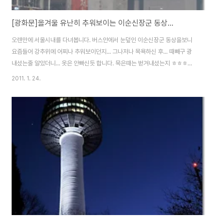
[광화문]올겨울 유난히 추워보이는 이순신장군 동상...
오랜만에 서울시내를 다녀봅니다. 버스안에서 눈덮인 이순신장군 동상을보니
요즘들어 강추위에 어찌나 추워보이던지... 그나저나 목욕하신 후... 때빼구 광
내셨는줄 알았더니... 옷은 안빠신듯 합니다. 묵은때는 벋겨내셨는지 ㅎㅎㅎ
Nikon D300 & Sigma 24-70 F2.8 EX DG 2011-01-23
2011. 1. 24.