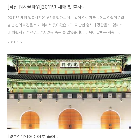
[남산 N서울타워]2011년 새해 첫 출사~
2011년 새해 일출사진은 무산되었다... 쉬는 날이 아니기 때문에... 아쉽게 2일
날 남산의 야경을 찍기 위해서 찾아갔습니다. 지난번 출사때 장갑을 또 잃어버
려 아쉽게 맨손으로... 손시려워 죽는 줄 알았습니다. 더욱이 날씨는 계속 추워
지고.. 바람은 심하게 불고... 더군다나 타워의 불이 늦게 들어와서 그냥 포기하
2011. 1. 9.
고.. 사전 주변의 배경만 찍었습니다. 아쉬움이 많은 출사... 건진거라곤 손 얼기
전 찍었던 사진 몇장들... 역시나 추운날 서울하늘은 맑습니다... 아니 서울의 야
경이 이뻐 보입니다. 시간만 더 있었더라면.. 하는 아쉬움을 뒤로하고 내려와야
만 했습니다. Nikon D300 & Sigma 24-70 F2.8 EX DG 2011-01-02
[광화문]얼어죽어도 좋아~