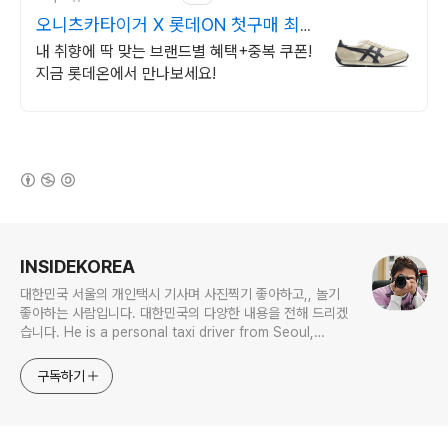
오니츠카타이거 X 롯데ON 첫구매 최
대 5천원 혜택!
내 취향에 딱 맞는 브랜드별 혜택+중복 쿠폰!
지금 롯데온에서 만나보세요!
(새창열림)
로그 정보
INSIDEKOREA
대한민국 서울의 개인택시 기사며 사진찍기 좋아하고,, 놀기
좋아하는 사람입니다. 대한민국의 다양한 내용을 전해 드리겠
습니다. He is a personal taxi driver from Seoul,
Korea. He likes to take pictures, and he likes to
play. I will give you various contents of Korea.
구독하기