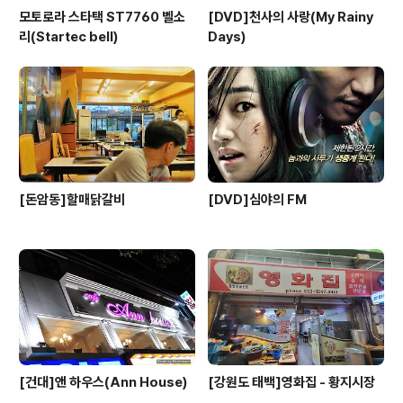
모토로라 스타택 ST7760 벨소
[DVD]천사의 사랑(My Rainy
리(Startec bell)
Days)
[돈암동]할매닭갈비
[DVD]심야의 FM
[건대]앤 하우스(Ann House)
[강원도 태백]영화집 - 황지시장