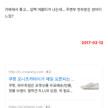
가벼워서 좋고... 살짝 여름티가 나는데... 주변부 천부분은 싼마이
느낌?
2017-02-12
http://m.coupang.com
광고
쿠팡 오니츠카타이거 매일 오픈되는 와
우회원 특가
쿠팡, 와우회원은 로켓상품 무료배송/반품,
정품 브랜드 셀렉션 R.LUX 입점. 꼭 필요한
제품은 쿠팡에서 더 저렴하게, 로켓배송으로
더 빠르게!
https://m.lotteon.com
광고