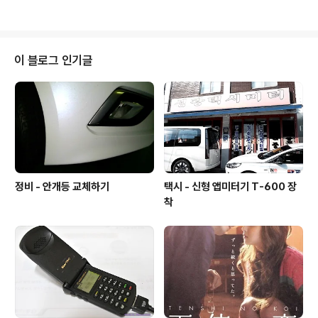
못하니...후기혔습니다..담부턴 엔진오일 교환권 1회 달라
해야 ..
이 블로그 인기글
정비 - 안개등 교체하기
택시 - 신형 앱미터기 T-600 장
착