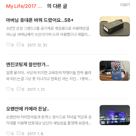
더보기
My Life/2017 하루
의 다른 글
아버님 휴대폰 바꿔 드렸어요...S8+
글 내용
3년전 삼성 그랜드2를 공기계로 게임용으로 사용하던걸
어느날 아버님께서 쓰신다기에 드려 사용했으나 세월의흐
름속에 기계자체의 오류와 함께... 용량 문제로 앱을 설치할
0
0
2017. 12. 31.
수 없어 새롭게 선물해 드리기로 했습니다. 인터넷 중고나
라에서 이것저것 살피고... 직거래로 쿨하게 75만원에 구
입한 기계를 개봉해 보앗습니다. 유심커트기가 없어서 제
엔진코팅제 쓸만한가...
휴대폰 유심으로 테스트를 했더니 잘 되더군요... 박스는 보
글 내용
통 삼성제품의 박스형태이며 로고만 S8+ 로 써 있네요. 포
일명 묻지마.. 사당에 위치한 교육장에 차쟁이들 잔뜩 몰려
장을 안뜻은 세제품이 맞구요.. 자가유통폰이아닌 SKT유
와 떠드는걸 그냥 못 지나가고 현혹된 아는 지인... 1병에 1
통폰입니다. 박스포장내에 떡하니 위치한 요녀석 탐나네
8,000원이라는 거금을 들여 구입하시고,,, 친절히 저보고
요... 전 노트7FE라서 구성품은 본체, 설명서, 유심칩관련,
0
0
2017. 1. 21.
써 보라고 해서 오일교환시 첨가해서 6천넘게 타면서 느낀
이어폰, 충전기, C타입 젠더등등 입니다. 제 노터7FE와 비
점... 돈이 아깝다 입니다.요즘차 엔진 만드는 기술 많이 좋
교한 모양이죠... 잘 사용..
아진게 사실이지만,,, 현기차의 세타2엔진의 문제점이 있
오랜만에 카메라 든날..
으니 좋다고 말은 못 하겠죠,,,그러나 예전 엔진에 비해서
글 내용
많이 좋아진건 사실... 아직도 동네 약장사 말 들어가면서
오랜만에 커피한사발과 돈까스 정식으로 저녁을 먹은후 손
물건사고.. 서커스 공연 보면서 물건사고... 노인네들 귀현
각대를 이용해 반포대교 남단의 새빛섬을 촬영해 보았네
혹해서 물건 사게 만드는 상술... 차라리 그 돈으로 순정오
요.강바람이 춥네요... 역시 삼각대가 있어야 좋은 사진을
일 한번 더 갈겠습니다. 좋아진게 없네요.. 물론 차가 말을
0
0
2017. 1. 8.
찍을 수 있을 터인디... 2017-01-08