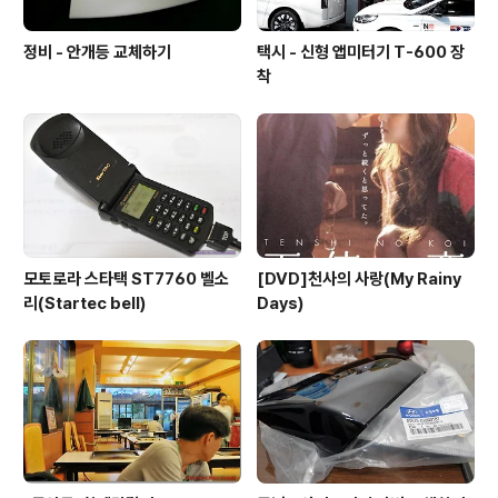
정비 - 안개등 교체하기
택시 - 신형 앱미터기 T-600 장
착
모토로라 스타택 ST7760 벨소
[DVD]천사의 사랑(My Rainy
리(Startec bell)
Days)