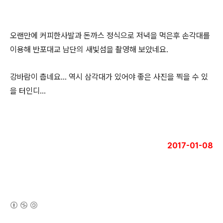
오랜만에 커피한사발과 돈까스 정식으로 저녁을 먹은후 손각대를
이용해 반포대교 남단의 새빛섬을 촬영해 보았네요.
강바람이 춥네요... 역시 삼각대가 있어야 좋은 사진을 찍을 수 있
을 터인디...
2017-01-08
(새창열림)