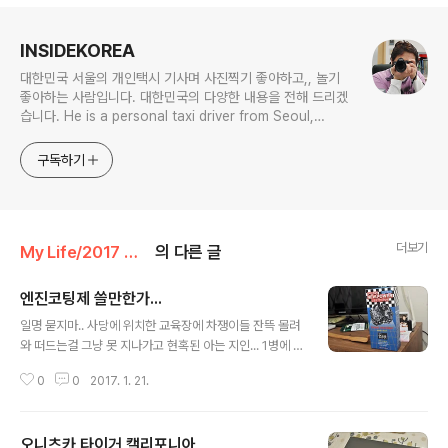
로그 정보
INSIDEKOREA
대한민국 서울의 개인택시 기사며 사진찍기 좋아하고,, 놀기
좋아하는 사람입니다. 대한민국의 다양한 내용을 전해 드리겠
습니다. He is a personal taxi driver from Seoul,
Korea. He likes to take pictures, and he likes to
play. I will give you various contents of Korea.
구독하기
더보기
My Life/2017 하루
의 다른 글
엔진코팅제 쓸만한가...
글 내용
일명 묻지마.. 사당에 위치한 교육장에 차쟁이들 잔뜩 몰려
와 떠드는걸 그냥 못 지나가고 현혹된 아는 지인... 1병에 1
8,000원이라는 거금을 들여 구입하시고,,, 친절히 저보고
0
0
2017. 1. 21.
써 보라고 해서 오일교환시 첨가해서 6천넘게 타면서 느낀
점... 돈이 아깝다 입니다.요즘차 엔진 만드는 기술 많이 좋
아진게 사실이지만,,, 현기차의 세타2엔진의 문제점이 있
오니츠카 타이거 캘리포니아
으니 좋다고 말은 못 하겠죠,,,그러나 예전 엔진에 비해서