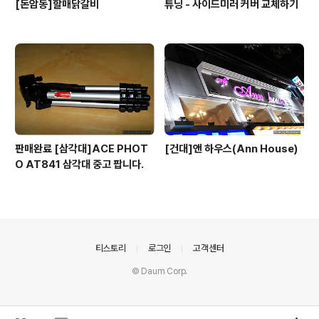
[돈암동]할매닭갈비
튜닝 - 사이드미러 커버 교체하기
판매완료 [삼각대]ACE PHOT
[건대]앤 하우스(Ann House)
O AT841 삼각대 중고 팝니다.
의안내
티스토리
로그인
고객센터
© Daum Corp.