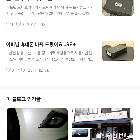
글 내용
많이 좋아진건 사실... 아직도 동네 약장사 말 들어가면서
어느덧 오니츠카타이거 오덕후가 되어 가는 느낌은... 지난
물건사고.. 서커스 공연 보면서 물건사고... 노인네들 귀현
번 산 제품은 바닥이 단단해 발바닥에 무리를 준것 같아서
혹해서 물건 사게 만드는 상술... 차라리 그 돈으로 순정오
푹신한걸로 생일이라는 핑계로 득템....가벼워서 좋고... 살
일 한번 더 갈겠습니다. 좋아진게 없네요.. 물론 차가 말을
1
0
2017. 2. 13.
짝 여름티가 나는데... 주변부 천부분은 싼마이 느낌? 201
못하니...후기혔습니다..담부턴 엔진오일 교환권 1회 달라
7-02-12
해야 ..
아버님 휴대폰 바꿔 드렸어요...S8+
글 내용
3년전 삼성 그랜드2를 공기계로 게임용으로 사용하던걸
어느날 아버님께서 쓰신다기에 드려 사용했으나 세월의흐
름속에 기계자체의 오류와 함께... 용량 문제로 앱을 설치할
0
0
2017. 12. 31.
수 없어 새롭게 선물해 드리기로 했습니다. 인터넷 중고나
라에서 이것저것 살피고... 직거래로 쿨하게 75만원에 구
입한 기계를 개봉해 보앗습니다. 유심커트기가 없어서 제
휴대폰 유심으로 테스트를 했더니 잘 되더군요... 박스는 보
통 삼성제품의 박스형태이며 로고만 S8+ 로 써 있네요. 포
이 블로그 인기글
장을 안뜻은 세제품이 맞구요.. 자가유통폰이아닌 SKT유
통폰입니다. 박스포장내에 떡하니 위치한 요녀석 탐나네
요... 전 노트7FE라서 구성품은 본체, 설명서, 유심칩관련,
이어폰, 충전기, C타입 젠더등등 입니다. 제 노터7FE와 비
교한 모양이죠... 잘 사용..