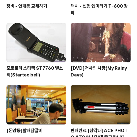
정비 - 안개등 교체하기
택시 - 신형 앱미터기 T-600 장
착
모토로라 스타택 ST7760 벨소
[DVD]천사의 사랑(My Rainy
리(Startec bell)
Days)
[돈암동]할매닭갈비
판매완료 [삼각대]ACE PHOT