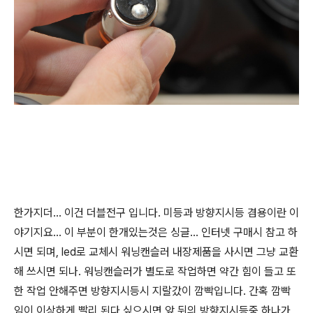
한가지더... 이건 더블전구 입니다. 미등과 방향지시등 겸용이란 이
야기지요... 이 부분이 한개있는것은 싱글... 인터넷 구매시 참고 하
시면 되며, led로 교체시 워닝캔슬러 내장제품을 사시면 그냥 교환
해 쓰시면 되나. 워닝캔슬러가 별도로 작업하면 약간 힘이 들고 또
한 작업 안해주면 방향지시등시 지랄갔이 깜빡입니다. 간혹 깜빡
임이 이상하게 빨리 된다 싶으시면 앞,뒤의 방향지시등중 하나가