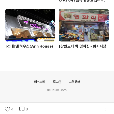
O AT841 삼각대 중고 팝니다.
[건대]앤 하우스(Ann House)
[강원도 태백]영화집 - 황지시장
의안내
티스토리
로그인
고객센터
© Daum Corp.
4
0