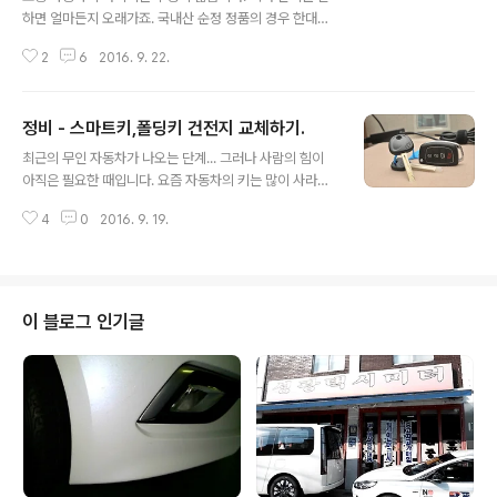
하면 얼마든지 오래가죠. 국내산 순정 정품의 경우 한대분
이 보통 25,000원이 넘습니다. 그리 어려운것도 아닌데
2
6
2016. 9. 22.
가격이 후덜덜하죠. 그러나 리필고무를 교체하면 3/1가격
으로 와이퍼를 새것으로 바꿀수 있습니다. 오픈마켓에서
리필고무를 치시면 아래 제품과 같이 국내산 정품용 리필
정비 - 스마트키,폴딩키 건전지 교체하기.
고무를 구입해서 교체하시면 저렴한 가격에 처음 새차처럼
글 내용
와이퍼를 만들 수 있습니다. 외형엔 현대.기아용 순정품 교
최근의 무인 자동차가 나오는 단계... 그러나 사람의 힘이
체용으로 제작된다고 적혀 있네요. 물론 저가 중국산은 1천
아직은 필요한 때입니다. 요즘 자동차의 키는 많이 사라지
원 미만짜리도 있습니다. 우선 와이퍼 앞부분은 그림과 같
고 있는 상황이죠. 아래 그림처럼 저와 같은 영업용의 경우
이 마감이 되어 있습니다. 이곳이 시작과 끝 부분임을 알아
4
0
2016. 9. 19.
아직까지는 폴딩키와 일반키를 같이 줍니다. 버튼식 시동
두시면 됩니다. 14라고 써 있는 부분을 잡고 앞으로 힘있게
을 거는 차는 스마트키를 두개정도 주지만 그안에 실질적
당기면 똑 소리와 함께 빠집니다...
으로 키가 숨겨져 있죠.. 요건 나중에... 오늘은 차량의 스마
트키,폴딩키의 건전지를 교체해야 하는 상황이 발생합니
다. 이에 건전지 교체를 알아보겠습니다. 일반적인 폴딩키
이 블로그 인기글
입니다. 이곳에 숨겨진 공간이 있지요.. 뭐 뒷면을 보시면
회사 마크와 키관련 표기가 나와있습니다. 이 중간에 나뉘
어진 부분이 보입니다. 이부분이 건전지가 숨겨진 곳입니
다. 우선 폴딩키 버튼을 누르시고 키를 열어 둡니다. 그러면
사진과 같이 조각난 것 처럼 틈..