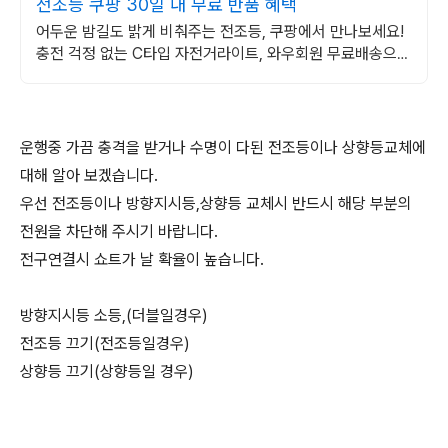
전조등 쿠팡 30일 내 무료 반품 혜택
어두운 밤길도 밝게 비춰주는 전조등, 쿠팡에서 만나보세요!
충전 걱정 없는 C타입 자전거라이트, 와우회원 무료배송으로
간편하게!
운행중 가끔 충격을 받거나 수명이 다된 전조등이나 상향등교체에
대해 알아 보겠습니다.
우선 전조등이나 방향지시등,상향등 교체시 반드시 해당 부분의
전원을 차단해 주시기 바랍니다.
전구연결시 쇼트가 날 확율이 높습니다.
방향지시등 소등,(더블일경우)
전조등 끄기(전조등일경우)
상향등 끄기(상향등일 경우)