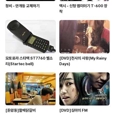
정비 - 안개등 교체하기
택시 - 신형 앱미터기 T-600 장
착
모토로라 스타택 ST7760 벨소
[DVD]천사의 사랑(My Rainy
리(Startec bell)
Days)
[돈암동]할매닭갈비
[DVD]심야의 FM