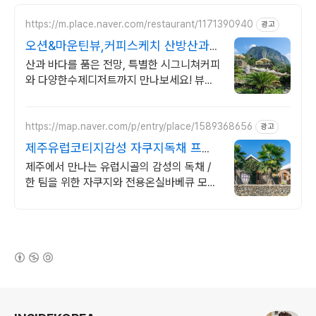
https://m.place.naver.com/restaurant/1171390940
광고
오션&마운틴뷰,커피스케치 산방산과
용머리해안이 한눈에
산과 바다를 품은 전망, 특별한 시그니쳐커피
와 다양한수제디저트까지 만나보세요! 뷰맛
집, 원두선택가능, 디카페인변경, 직접 추출
하여 숙성시키는 콜드브루.
https://map.naver.com/p/entry/place/1589368656
광고
제주유럽코티지감성 자쿠지독채 프라
이빗 제주여행, 유럽감성
제주에서 만나는 유럽시골의 감성의 독채 /
한 팀을 위한 자쿠지와 전용온실바베큐 모두
다른 다양한 유럽 감성의 제주독채에서 즐기
는 프라이빗 자쿠지와 전용온실바베큐
(새창열림)
로그 정보