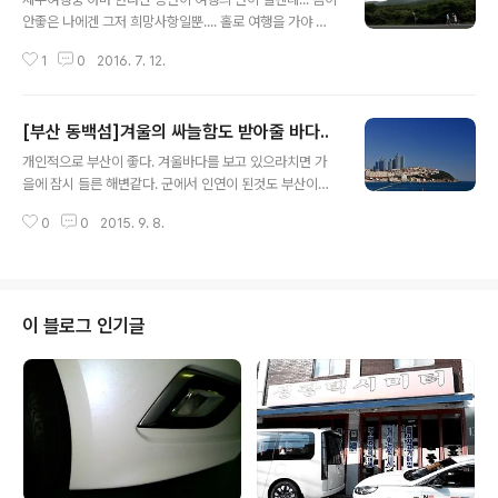
바다가 보이는 것이 인상적입니다. 아이들이 좋아하는 그
안좋은 나에겐 그저 희망사항일뿐.... 홀로 여행을 가야 천
네도 있네요. 펜션 옆으로는 자전거 도로가 있어 자전거를
천히 모든것을 볼텐데 아쉽기만 합니다. 참 아쉬움이 많이
타고 해안을 구경할 수 있습니다.아쉽게도 해변은 출입이
1
0
2016. 7. 12.
남는 여행.. 다시 오면 홀로 걷고 시간적 여유를 누려 보고
허용이 안됩니다. 펜션 옥상, 카라반 앞, 주차장 한구석에는
싶은 제주도..... 2016-06-08
바베큐파티를 열 수 있는 공간이 있습니다.%..
[부산 동백섬]겨울의 싸늘함도 받아줄 바다..
글 내용
개인적으로 부산이 좋다. 겨울바다를 보고 있으라치면 가
을에 잠시 들른 해변같다. 군에서 인연이 된것도 부산이고
ㅎㅎ 우리집에서 가장 멀리가본 지역도 부산이다. 나름 유
0
0
2015. 9. 8.
명한 장소가 되서 사람이 많은게 흠이지만... 아는 지인 자
녀결혼식에 참석차 내려갔는데 몸이 아파 지금에야 올려본
다. 2014-12-14
이 블로그 인기글