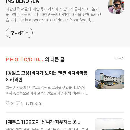
INSIDEKOREA
대한민국 서울의 개인택시 기사며 사진찍기 좋아하고,, 놀기
좋아하는 사람입니다. 대한민국의 다양한 내용을 전해 드리겠
습니다. He is a personal taxi driver from Seoul,
Korea. He likes to take pictures, and he likes to
play. I will give you various contents of Korea.
구독하기
더보기
P H O T O/D I G I T A L P H O T O
의 다른 글
[강원도 고성]바다가 보이는 펜션 바다바라봄
& 카라반
글 내용
아는 지인들과 1박2일로 강원도 고성을 찾았습니다.양양
에서 속초쪽으로 빠져 고성방면으로 가면 흰색 건물에 커
다랗게 "바다바라봄" 이라는 글씨가 선명한 펜션이 나타납
0
1
2018. 6. 8.
니다. 실내를 들어가는 순간 당황하지 않을수 없네요.바다
가 훤히 보이는 이곳... 지하에는 당구장이 있고, 아침조식
은 빵과 컵라면을 제공해 주는바다바라봄 펜선 펜션 전경
[제주도 1100고지]날씨가 좌우하는 곳...
입니다. 제가 사진찍은곳 바로 양 옆에 카라반들이 놓여있
글 내용
습니다. 실내에는 5명이자도 넉넉하며 확트인 창 너머로
제주여행중 아마 한라산 등반이 여행의 반이 될텐데... 몸이