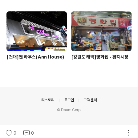
[건대]앤 하우스(Ann House)
[강원도 태백]영화집 - 황지시장
의안내
티스토리
로그인
고객센터
© Daum Corp.
0
0