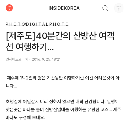
검색하기
INSIDEKOREA
티스토리
P H O T O/D I G I T A L P H O T O
[제주도]40분간의 산방산 여객
선 여행하기...
인사이드코리아
2016. 9. 25. 18:21
제주에 1박2일의 짧은 기간동안 여행하기란 여간 어려운것이 아
니다...
초행길에 어딜갈지 미리 정하지 않으면 대략 난감합니다. 일행이
찾은곳은 바다를 돌며 산방산일대를 여행하는 유람선 코스... 제주
바다도 구경해 보내요.