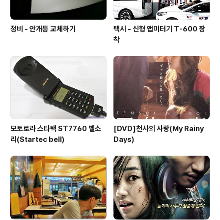
정비 - 안개등 교체하기
택시 - 신형 앱미터기 T-600 장
착
모토로라 스타택 ST7760 벨소
[DVD]천사의 사랑(My Rainy
리(Startec bell)
Days)