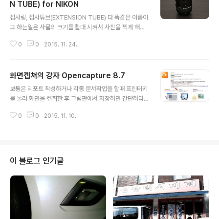
N TUBE) for NIKON
글 내용
접사링, 접사튜브(EXTENSION TUBE) 다 똑같은 이름이
고 하는일은 사물의 크기를 활대 시켜서 사진을 찍게 해주
는 기계입니다. 보통은 카메라와 렌즈 사이에 연결하여 사
0
0
2015. 11. 24.
용하며 사물과의 촛점간격을 줄여주는 역할을 하기에 확대
해서 보여줍니다. Kenko 라는 일본 카메라 주변기기를 만
드는 회사로 유명하죠. 이 3단 접사튜브는 AUTO FOCU
화면켑쳐의 강자 Opencapture 8.7
S가 가능하기 때문에 인기 있는 제품이기는 합니다. 하지
글 내용
만 접사 촬영에서는 수동모드를 많이 사용하고 있죠. FF바
보통은 리포트 작성하거나 각종 문서작업을 할때 프린터키
디보다는 크롭바디를 선호합니다. 보통 접사촬영시 성능좋
를 눌러 화면을 켑춰한 후 그림판에서 저장하면 간단하다.
은 메크로렌즈와 바디 플래쉬를 찾는게 꼭 그럴 필요는 없
하지만 원하는 부분을 잘라내기 위해서 두번의 작업을 하
습니다. 제가 아는 초접사를 취미로 찍는 분은 d90에 55-
0
0
2015. 11. 10.
는데 귀찮은것은 사실입니다. Opencapture 8.7이라는
200렌즈와 싸구려 플래쉬 그리고 접사렌즈를 가지고 사진
프로그램은 아마 이런 부분을 많이 도와주는 편리한 프로
을 찍습니다. 장비 탓하지 마..
그램입니다. 물론... 저작권 있습니다. 개인이 사용할 때는
프리이며 업무용으로 사용하거나, 기업이 사용하면 저작권
이 걸립니다. 블로그의 영리 목적이 아니니 안전하게 사용
이 블로그 인기글
할 수 있습니다. 뭐 광고로 벌어먹는 파워 블로거지는 제외
일수도 있겠네요. 사용법은 매우 간단하며 설치는 자동설
치에 저장옵션만 신경쓰시면 될것 같습니다. 가끔 광고가
뜬다는거^^ 2015-11-10