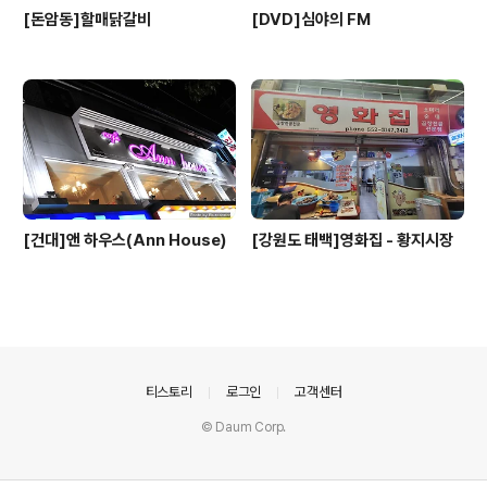
[돈암동]할매닭갈비
[DVD]심야의 FM
[건대]앤 하우스(Ann House)
[강원도 태백]영화집 - 황지시장
의안내
티스토리
로그인
고객센터
© Daum Corp.