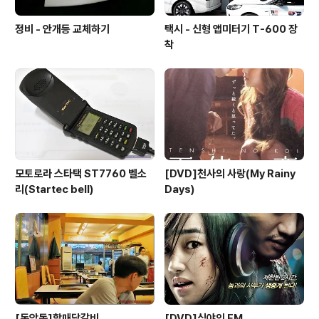
정비 - 안개등 교체하기
택시 - 신형 앱미터기 T-600 장
착
모토로라 스타택 ST7760 벨소
[DVD]천사의 사랑(My Rainy
리(Startec bell)
Days)
[돈암동]할매닭갈비
[DVD]심야의 FM