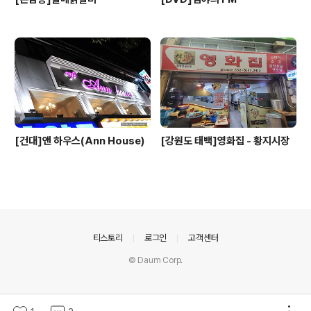
[건대]앤 하우스(Ann House)
[강원도 태백]영화집 - 황지시장
의안내
티스토리
로그인
고객센터
© Daum Corp.