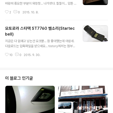
바람에 중요한 부분이 와장창... 나가셧다. 칠칠이... 암튼 A
S관련해서 물어보고 교체문의를 해서 안경태만 택배로 받
2
0
2015. 10. 8.
아 교체햐기로 했다. 교체할 안경태는 이렇게 포장해서 왔
다... 보통의 안경태 보다는 가벼운제질이라서 ㅋㅋㅋ 요렇
게 있으니 싸구려틱하지만 나중에 조립후의 사진을 보면
모토로라 스타택 ST7760 벨소리(Startec
전혀 다른이미지다. 치명적인 순간에 찍어둔 사진... 이래서
안경 안쓰는 사람들 무지 해먹을 가능성이 높다. 렌즈알에
bell)
글 내용
기스가 없서서 다행이다. 돈들어가는 소리 없었으면 한다.
지금은 다 없애고 남는건 요것뿐... 참 좋아했는데 아쉽네.
안경을 모두 분해해서 모여놓았더니 장남감 같다.ㅎㅎㅎ
다운로드는 압축파일을 받으세요... tistory에서는 첨부하
앞에 있는것이 교체할 대상. 우선 렌즈를 눌러서 넓은 부분
니 그냥 틀어버리네요. 추억의 벨소리입니다. 다운 받으셔
부터 살짝 힘을주면서 밀어 넣으면 된다. 깨질위험은 없다.
10
0
2015. 9. 30.
서 벨소리로 사용하시면 됩니다. 2015-09-30
걱정마시라... 그다음으로 안..
이 블로그 인기글