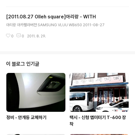
고 있을 때, 밤에도 난 혼자가 아니에요 I memorize every line And I kiss
the name that you sign And, darling, then I read again right from t
[2011.08.27 Olleh square]아리랑 - WITH
he start Love letters straight from your heart 난 편지 내..
글 내용
아리랑 아카펠라버젼 SAMSUNG VLUU WB650 2011-08-27
0
0
2011. 8. 29.
이 블로그 인기글
정비 - 안개등 교체하기
택시 - 신형 앱미터기 T-600 장
착