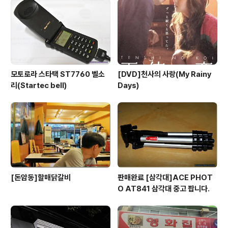
모토로라 스타택 ST7760 벨소
[DVD]천사의 사랑(My Rainy
리(Startec bell)
Days)
[돈암동]할매닭갈비
판매완료 [삼각대]ACE PHOT
O AT841 삼각대 중고 팝니다.