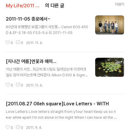
더보기
My Life/2011 하루
의 다른 글
2011-11-05 종로에서~
글 내용
80년대 유행했던 보컬그룹의 사진풍... Canon EOS 450
D & EF-S 18-55 F3.5-5.6 IS 2011-11-05
0
0
2011. 11. 6.
[지나간 여름]연꽃과 매미...
글 내용
지난 여름의 사진.. 최근에 포스팅도 밀려있는데 이것저것
일도 많이 터지는듯해 안타깝다. Nikon D300 & Sigma
24-70 F2.8 EX DG & Nikkor AF 80-200 F2.8 201
0
0
2011. 11. 6.
1-08-06
[2011.08.27 Olleh square]Love Letters - WITH
글 내용
Love Letters Love letters straight from y1our heart Keep us so n
ear while apart I'm not alone in the night When I can have all the lo
ve you write 당신의 마음이 담긴 사랑의 편지는 우리가 떨어져 있는 동안에
0
0
2011. 9. 4.
도 가까이 있다는 느낌을 주지요 당신이 쓴 편지 내용과 같은 사랑을 모두 지니